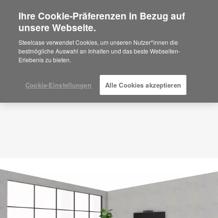
Ihre Cookie-Präferenzen in Bezug auf
×
Are you in United States?
unsere Webseite.
Planungsidee
ID: GG7SD8NY
Would you like to see Products we sell in
Steelcase verwendet Cookies, um unseren Nutzer*innen die
your region?
bestmögliche Auswahl an Inhalten und das beste Webseiten-
Erlebenis zu bieten.
Americas
English
Español
Cookie-Einstellungen
Alle Cookies akzeptieren