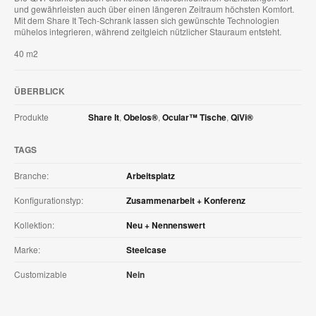
und gewährleisten auch über einen längeren Zeitraum höchsten Komfort.
Mit dem Share It Tech-Schrank lassen sich gewünschte Technologien
mühelos integrieren, während zeitgleich nützlicher Stauraum entsteht.
40 m2
ÜBERBLICK
Produkte
Share It
,
Obelos®
,
Ocular™ Tische
,
QiVi®
TAGS
Branche:
Arbeitsplatz
Konfigurationstyp:
Zusammenarbeit + Konferenz
Kollektion:
Neu + Nennenswert
Marke:
Steelcase
Customizable
Nein