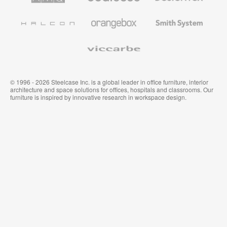
und
Wandverkleidung
Halcon
Orangebox
Smith
System
Viccarbe
© 1996 - 2026 Steelcase Inc. is a global leader in office furniture, interior
architecture and space solutions for offices, hospitals and classrooms. Our
furniture is inspired by innovative research in workspace design.