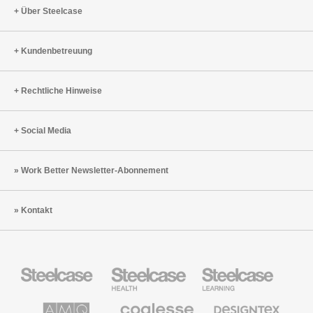
Über Steelcase
Kundenbetreuung
Rechtliche Hinweise
Social Media
Work Better Newsletter-Abonnement
Kontakt
Steelcase
Steelcase
Steelcase
Büromöbel
Health
Education
Möbel
AMQ
Coalesse
Designtex
Solutions
Büromöbel
Textilien