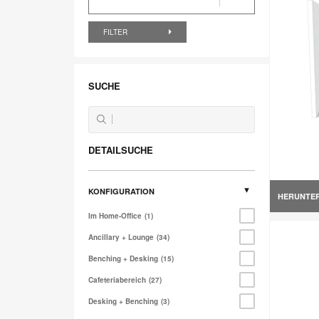
FILTER
SUCHE
DETAILSUCHE
KONFIGURATION
HERUNTE
Im Home-Office
1
Ancillary + Lounge
34
Benching + Desking
15
Cafeteriabereich
27
Desking + Benching
3