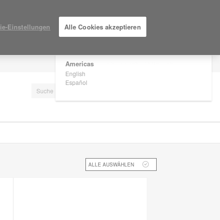
×
Are you in United States?
ie-Einstellungen
Alle Cookies akzeptieren
Would you like to see Products we sell in
your region?
Americas
EINLOGGEN / ANMELDEN
English
Español
ALLE AUSWÄHLEN