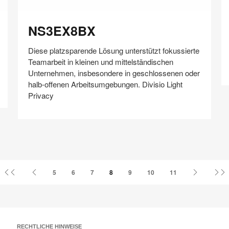
NS3EX8BX
NS3EX8BX
Diese platzsparende Lösung unterstützt fokussierte
Teamarbeit in kleinen und mittelständischen
Unternehmen, insbesondere in geschlossenen oder
halb-offenen Arbeitsumgebungen. Divisio Light
Privacy
Auf
Auf
Auf
Auf
Weiterleiten
Speichern
Facebook
Twitter
Pinterest
LinkedIn
teilen
teilen
teilen
teilen
Erste
Vorherige
Nächste
L
5
6
7
8
9
10
11
Seite
Seite
Seite
S
RECHTLICHE HINWEISE