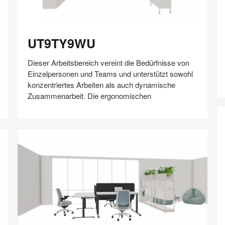
F
UT9TY9WU
UT9TY9WU
Dieser Arbeitsbereich vereint die Bedürfnisse von
Einzelpersonen und Teams und unterstützt sowohl
konzentriertes Arbeiten als auch dynamische
Zusammenarbeit. Die ergonomischen
Auf
Auf
Auf
Auf
Weiterleiten
Speichern
Facebook
Twitter
Pinterest
LinkedIn
teilen
teilen
teilen
teilen
Z