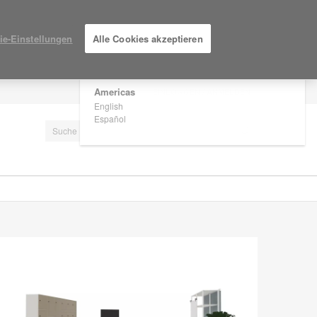
×
Are you in United States?
ie-Einstellungen
Alle Cookies akzeptieren
Would you like to see Products we sell in
your region?
Americas
EINLOGGEN / ANMELDEN
English
Español