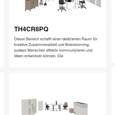
TH4CR8PQ
Z
TH4CR8PQ
Dieser Bereich schafft einen dedizierten Raum für
kreative Zusammenarbeit und Brainstorming,
sodass Menschen effektiv kommunizieren und
Ideen entwickeln können. Die
Auf
Auf
Auf
Auf
Weiterleiten
Speichern
Facebook
Twitter
Pinterest
LinkedIn
teilen
teilen
teilen
teilen