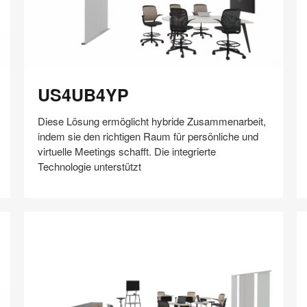
US4UB4YP
Q
US4UB4YP
Diese Lösung ermöglicht hybride Zusammenarbeit,
indem sie den richtigen Raum für persönliche und
virtuelle Meetings schafft. Die integrierte
Technologie unterstützt
Auf
Auf
Auf
Auf
Weiterleiten
Speichern
Facebook
Twitter
Pinterest
LinkedIn
teilen
teilen
teilen
teilen