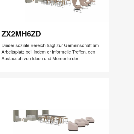
X2MH6ZD
ZX2MH6ZD
Dieser soziale Bereich trägt zur Gemeinschaft am
Arbeitsplatz bei, indem er informelle Treffen, den
Austausch von Ideen und Momente der
Auf
Auf
Auf
Auf
Weiterleiten
Speichern
Facebook
Twitter
Pinterest
LinkedIn
teilen
teilen
teilen
teilen