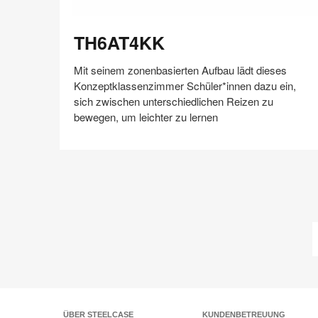
TH6AT4KK
TH6AT4KK
Mit seinem zonenbasierten Aufbau lädt dieses
Konzeptklassenzimmer Schüler*innen dazu ein,
sich zwischen unterschiedlichen Reizen zu
bewegen, um leichter zu lernen
Auf
Auf
Auf
Auf
Weiterleiten
Speichern
Facebook
Twitter
Pinterest
LinkedIn
teilen
teilen
teilen
teilen
ÜBER STEELCASE
KUNDENBETREUUNG