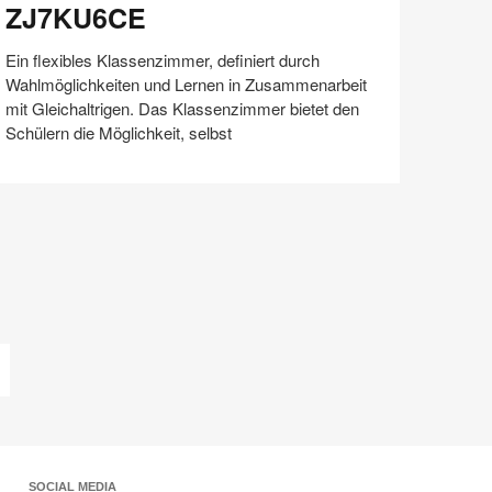
ZJ7KU6CE
Ein flexibles Klassenzimmer, definiert durch
Wahlmöglichkeiten und Lernen in Zusammenarbeit
mit Gleichaltrigen. Das Klassenzimmer bietet den
Schülern die Möglichkeit, selbst
Auf
Auf
Auf
Auf
Weiterleiten
Speichern
Facebook
Twitter
Pinterest
LinkedIn
teilen
teilen
teilen
teilen
etzte
eite
SOCIAL MEDIA