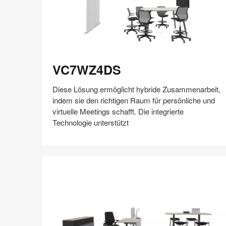
VC7WZ4DS
VC7WZ4DS
Diese Lösung ermöglicht hybride Zusammenarbeit,
indem sie den richtigen Raum für persönliche und
virtuelle Meetings schafft. Die integrierte
Technologie unterstützt
Auf
Auf
Auf
Auf
Weiterleiten
Speichern
Facebook
Twitter
Pinterest
LinkedIn
teilen
teilen
teilen
teilen