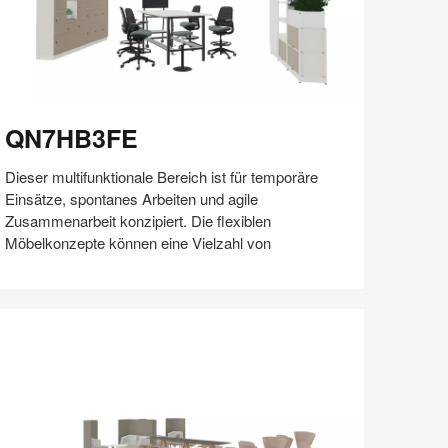
N7HB3FE
QN7HB3FE
Dieser multifunktionale Bereich ist für temporäre
Einsätze, spontanes Arbeiten und agile
Zusammenarbeit konzipiert. Die flexiblen
Möbelkonzepte können eine Vielzahl von
Auf
Auf
Auf
Auf
Weiterleiten
Speichern
Facebook
Twitter
Pinterest
LinkedIn
teilen
teilen
teilen
teilen