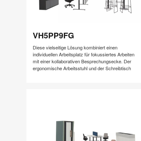
VH5PP9FG
VH5PP9FG
Diese vielseitige Lösung kombiniert einen
individuellen Arbeitsplatz für fokussiertes Arbeiten
mit einer kollaborativen Besprechungsecke. Der
ergonomische Arbeitsstuhl und der Schreibtisch
Auf
Auf
Auf
Auf
Weiterleiten
Speichern
Facebook
Twitter
Pinterest
LinkedIn
teilen
teilen
teilen
teilen