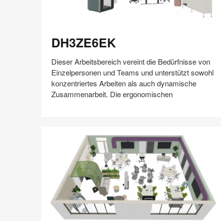
DH3ZE6EK
DH3ZE6EK
Dieser Arbeitsbereich vereint die Bedürfnisse von
Einzelpersonen und Teams und unterstützt sowohl
konzentriertes Arbeiten als auch dynamische
Zusammenarbeit. Die ergonomischen
Auf
Auf
Auf
Auf
Weiterleiten
Speichern
Facebook
Twitter
Pinterest
LinkedIn
teilen
teilen
teilen
teilen