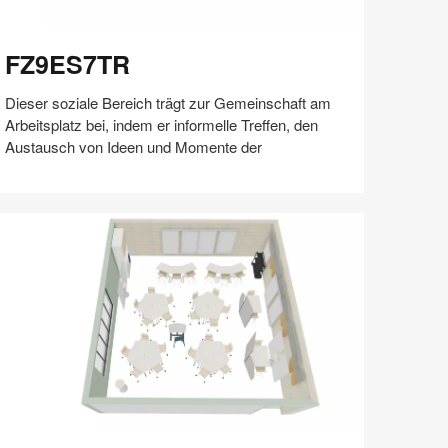
Z9ES7TR
FZ9ES7TR
Dieser soziale Bereich trägt zur Gemeinschaft am
Arbeitsplatz bei, indem er informelle Treffen, den
Austausch von Ideen und Momente der
Auf
Auf
Auf
Auf
Weiterleiten
Speichern
Facebook
Twitter
Pinterest
LinkedIn
teilen
teilen
teilen
teilen
J7KU6CE