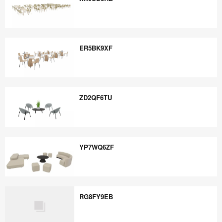
XX9SD8RE
ER5BK9XF
ER5BK9XF
ZD2QF6TU
ZD2QF6TU
YP7WQ6ZF
YP7WQ6ZF
RG8FY9EB