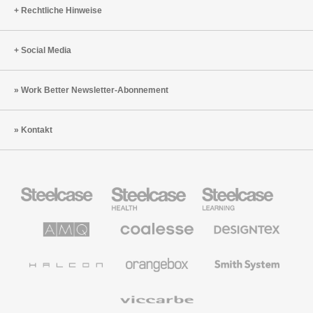
Rechtliche Hinweise
Social Media
Work Better Newsletter-Abonnement
Kontakt
Steelcase
Steelcase
Steelcase
Büromöbel
Health
Education
Möbel
AMQ
Coalesse
Designtex
Solutions
Büromöbel
Textilien
und
Wandverkleidung
Halcon
Orangebox
Smith
System
Viccarbe