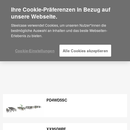
Ihre Cookie-Präferenzen in Bezug auf
×
Are you in United States?
unsere Webseite.
Would you like to see Products we sell in
Steelcase verwendet Cookies, um unseren Nutzer*innen die
your region?
bestmögliche Auswahl an Inhalten und das beste Webseiten-
Erlebenis zu bieten.
Americas
English
Español
Cookie-Einstellungen
Alle Cookies akzeptieren
PD4WD5SC
PD4WD5SC
XX9SD8RE