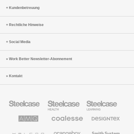
Kundenbetreuung
Rechtliche Hinweise
Social Media
Work Better Newsletter-Abonnement
Kontakt
Steelcase
Steelcase
Steelcase
Büromöbel
Health
Education
Möbel
AMQ
Coalesse
Designtex
Solutions
Büromöbel
Textilien
und
Wandverkleidung
Halcon
Orangebox
Smith
System