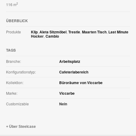
2
116 m
ÜBERBLICK
Produkte
Klip
,
Aleta Sitzmöbel
,
Trestle
,
Maarten Tisch
,
Last Minute
Hocker
,
Cambio
TAGS
Branche:
Arbeitsplatz
Konfigurationstyp:
Cafeteriabereich
Kollektion:
Büroräume von Viccarbe
Marke:
Viccarbe
Customizable
Nein
Über Steelcase