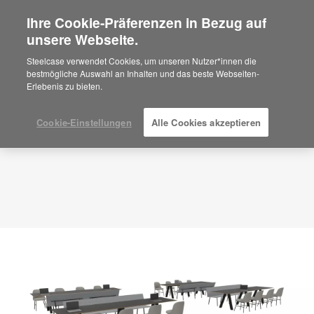
Ihre Cookie-Präferenzen in Bezug auf
×
Are you in United States?
unsere Webseite.
Planungsidee
ID: AX4NU7TE
Would you like to see Products we sell in
Steelcase verwendet Cookies, um unseren Nutzer*innen die
your region?
bestmögliche Auswahl an Inhalten und das beste Webseiten-
Erlebenis zu bieten.
Americas
English
Español
Cookie-Einstellungen
Alle Cookies akzeptieren