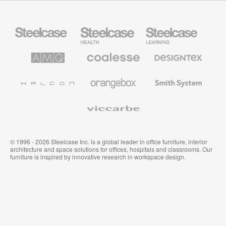
Steelcase
Steelcase
Steelcase
Büromöbel
Health
Education
Möbel
AMQ
Coalesse
Designtex
Solutions
Büromöbel
Textilien
und
Wandverkleidung
Halcon
Orangebox
Smith
System
Viccarbe
© 1996 - 2026 Steelcase Inc. is a global leader in office furniture, interior
architecture and space solutions for offices, hospitals and classrooms. Our
furniture is inspired by innovative research in workspace design.