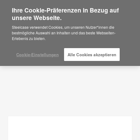
Ihre Cookie-Präferenzen in Bezug auf
×
Are you in United States?
unsere Webseite.
Planungsideen
Would you like to see Products we sell in
Steelcase verwendet Cookies, um unseren Nutzer*innen die
your region?
bestmögliche Auswahl an Inhalten und das beste Webseiten-
FILTER ANZEIGEN
Erlebenis zu bieten.
Americas
English
Español
Cookie-Einstellungen
Alle Cookies akzeptieren