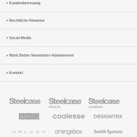
Kundenbetreuung
Rechtliche Hinweise
Social Media
Work Better Newsletter-Abonnement
Kontakt
Steelcase
Steelcase
Steelcase
Büromöbel
Health
Education
Möbel
AMQ
Coalesse
Designtex
Solutions
Büromöbel
Textilien
und
Wandverkleidung
Halcon
Orangebox
Smith
System