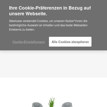
Ihre Cookie-Präferenzen in Bezug auf
×
Are you in United States?
unsere Webseite.
Planungsidee
ID: ZD2QF6TU
Would you like to see Products we sell in
Steelcase verwendet Cookies, um unseren Nutzer*innen die
your region?
bestmögliche Auswahl an Inhalten und das beste Webseiten-
Erlebenis zu bieten.
Americas
English
Español
Cookie-Einstellungen
Alle Cookies akzeptieren