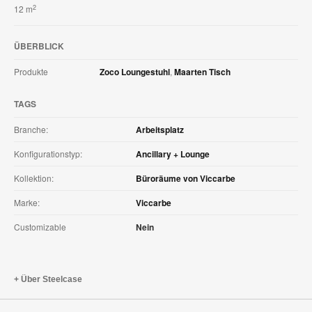
2
12 m
ÜBERBLICK
Produkte
Zoco Loungestuhl
,
Maarten Tisch
TAGS
Branche:
Arbeitsplatz
Konfigurationstyp:
Ancillary + Lounge
Kollektion:
Büroräume von Viccarbe
Marke:
Viccarbe
Customizable
Nein
Über Steelcase