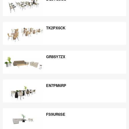
BQ9TG8GC
TK2PX6CK
TK2PX6CK
GR8SY7ZX
GR8SY7ZX
EN7PM6RP
EN7PM6RP
FS9UR6SE