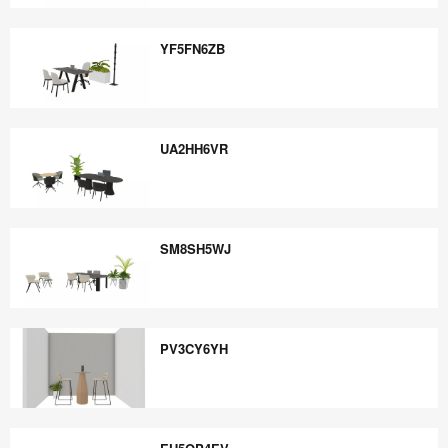
FS9UR6SE
YF5FN6ZB
YF5FN6ZB
UA2HH6VR
UA2HH6VR
SM8SH5WJ
SM8SH5WJ
PV3CY6YH
PV3CY6YH