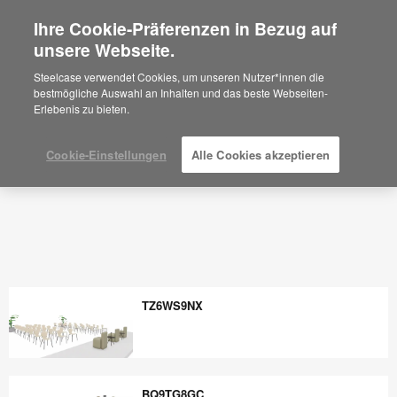
Ihre Cookie-Präferenzen in Bezug auf
×
Are you in United States?
unsere Webseite.
Would you like to see Products we sell in
Steelcase verwendet Cookies, um unseren Nutzer*innen die
your region?
bestmögliche Auswahl an Inhalten und das beste Webseiten-
Erlebenis zu bieten.
Americas
English
Español
Cookie-Einstellungen
Alle Cookies akzeptieren
TZ6WS9NX
TZ6WS9NX
BQ9TG8GC