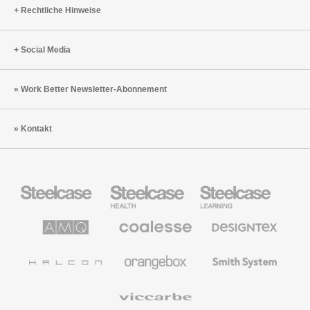
Rechtliche Hinweise
Social Media
Work Better Newsletter-Abonnement
Kontakt
Steelcase
Steelcase
Steelcase
Büromöbel
Health
Education
Möbel
AMQ
Coalesse
Designtex
Solutions
Büromöbel
Textilien
und
Wandverkleidung
Halcon
Orangebox
Smith
System
Viccarbe