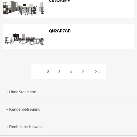
CE3QF3MV
CE3QF3MV
QN2GP7GR
QN2GP7GR
Nächste
Letzte
1
2
3
4
Seite
Seite
Über Steelcase
Kundenbetreuung
Rechtliche Hinweise