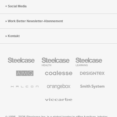
Social Media
Work Better Newsletter-Abonnement
Kontakt
Steelcase
Steelcase
Steelcase
Büromöbel
Health
Education
Möbel
AMQ
Coalesse
Designtex
Solutions
Büromöbel
Textilien
und
Wandverkleidung
Halcon
Orangebox
Smith
System
Viccarbe
© 1996 - 2026 Steelcase Inc. is a global leader in office furniture, interior