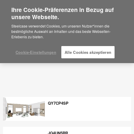
Ihre Cookie-Präferenzen in Bezug auf
×
Are you in United States?
unsere Webseite.
Raumplanung Ideen und
Arbeitsplatzgestaltung - Steelcase
Would you like to see Products we sell in
Steelcase verwendet Cookies, um unseren Nutzer*innen die
your region?
bestmögliche Auswahl an Inhalten und das beste Webseiten-
Erlebenis zu bieten.
Americas
English
Español
Cookie-Einstellungen
Alle Cookies akzeptieren
QY7CP4SP
QY7CP4SP
JQ4UN5RR