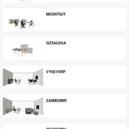
EE5PB6YE
MK5KF6UT
MK5KF6UT
GZ5AU3GA
GZ5AU3GA
VY6EV5RP
VY6EV5RP
ZA8MS9MR
ZA8MS9MR