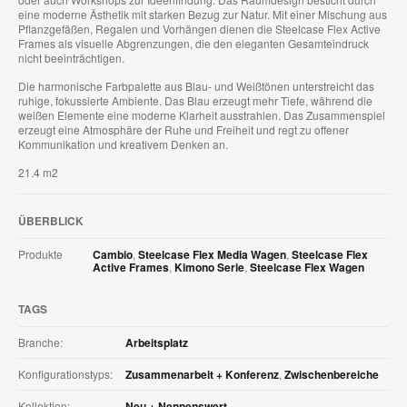
eine moderne Ästhetik mit starken Bezug zur Natur. Mit einer Mischung aus
Pflanzgefäßen, Regalen und Vorhängen dienen die Steelcase Flex Active
Frames als visuelle Abgrenzungen, die den eleganten Gesamteindruck
nicht beeinträchtigen.
Die harmonische Farbpalette aus Blau- und Weißtönen unterstreicht das
ruhige, fokussierte Ambiente. Das Blau erzeugt mehr Tiefe, während die
weißen Elemente eine moderne Klarheit ausstrahlen. Das Zusammenspiel
erzeugt eine Atmosphäre der Ruhe und Freiheit und regt zu offener
Kommunikation und kreativem Denken an. ​
21.4 m2
ÜBERBLICK
Produkte
Cambio
,
Steelcase Flex Media Wagen
,
Steelcase Flex
Active Frames
,
Kimono Serie
,
Steelcase Flex Wagen
TAGS
Branche:
Arbeitsplatz
Konfigurationstyps:
Zusammenarbeit + Konferenz
,
Zwischenbereiche
Kollektion:
Neu + Nennenswert