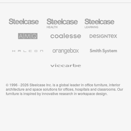
Steelcase
Steelcase
Steelcase
Büromöbel
Health
Education
Möbel
AMQ
Coalesse
Designtex
Solutions
Büromöbel
Textilien
und
Wandverkleidung
Halcon
Orangebox
Smith
System
Viccarbe
© 1996 - 2026 Steelcase Inc. is a global leader in office furniture, interior
architecture and space solutions for offices, hospitals and classrooms. Our
furniture is inspired by innovative research in workspace design.