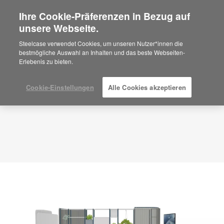
Ihre Cookie-Präferenzen in Bezug auf
×
Are you in United States?
unsere Webseite.
Planungsidee
ID: HD8BK3ME
Would you like to see Products we sell in
Steelcase verwendet Cookies, um unseren Nutzer*innen die
your region?
bestmögliche Auswahl an Inhalten und das beste Webseiten-
Erlebenis zu bieten.
Americas
English
Español
Cookie-Einstellungen
Alle Cookies akzeptieren