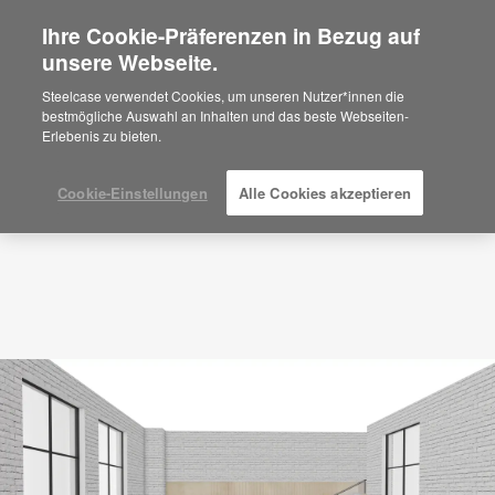
Ihre Cookie-Präferenzen in Bezug auf
×
Are you in United States?
unsere Webseite.
Planungsidee
ID: PU9TT8FT
Would you like to see Products we sell in
Steelcase verwendet Cookies, um unseren Nutzer*innen die
your region?
bestmögliche Auswahl an Inhalten und das beste Webseiten-
Erlebenis zu bieten.
Americas
English
Español
Cookie-Einstellungen
Alle Cookies akzeptieren