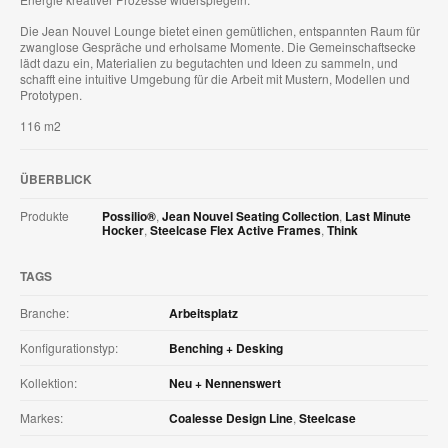
Die Jean Nouvel Lounge bietet einen gemütlichen, entspannten Raum für
zwanglose Gespräche und erholsame Momente. Die Gemeinschaftsecke
lädt dazu ein, Materialien zu begutachten und Ideen zu sammeln, und
schafft eine intuitive Umgebung für die Arbeit mit Mustern, Modellen und
Prototypen.
116 m2
ÜBERBLICK
Produkte
Possilio®
,
Jean Nouvel Seating Collection
,
Last Minute
Hocker
,
Steelcase Flex Active Frames
,
Think
TAGS
Branche:
Arbeitsplatz
Konfigurationstyp:
Benching + Desking
Kollektion:
Neu + Nennenswert
Markes:
Coalesse Design Line
,
Steelcase