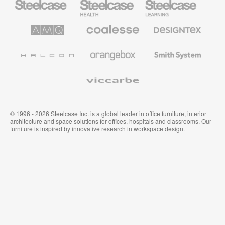
Büromöbel
Health
Education
Möbel
AMQ
Coalesse
Designtex
Solutions
Büromöbel
Textilien
und
Wandverkleidung
Halcon
Orangebox
Smith
System
Viccarbe
© 1996 - 2026 Steelcase Inc. is a global leader in office furniture, interior
architecture and space solutions for offices, hospitals and classrooms. Our
furniture is inspired by innovative research in workspace design.