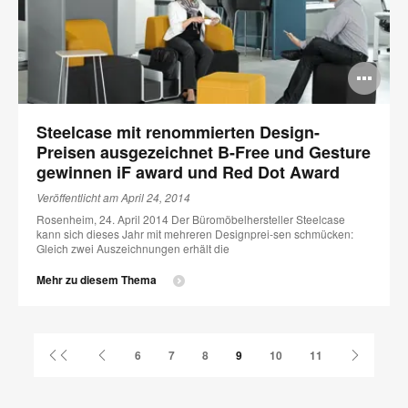
Bi
öff
Steelcase mit renommierten Design-
Preisen ausgezeichnet B-Free und Gesture
gewinnen iF award und Red Dot Award
Veröffentlicht am April 24, 2014
Rosenheim, 24. April 2014 Der Büromöbelhersteller Steelcase
kann sich dieses Jahr mit mehreren Designprei-sen schmücken:
Gleich zwei Auszeichnungen erhält die
Mehr zu diesem Thema
Erste
Vorherige
Nächste
6
7
8
9
10
11
Seite
Seite
Seite