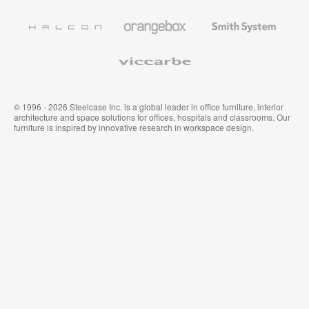
und
Wandverkleidung
Halcon
Orangebox
Smith
System
Viccarbe
© 1996 - 2026 Steelcase Inc. is a global leader in office furniture, interior
architecture and space solutions for offices, hospitals and classrooms. Our
furniture is inspired by innovative research in workspace design.