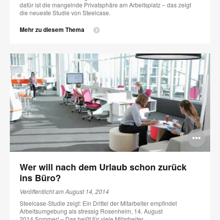
dafür ist die mangelnde Privatsphäre am Arbeitsplatz – das zeigt
die neueste Studie von Steelcase.
Mehr zu diesem Thema
Bi
öff
Wer will nach dem Urlaub schon zurück
ins Büro?
Veröffentlicht am August 14, 2014
Steelcase-Studie zeigt: Ein Drittel der Mitarbeiter empfindet
Arbeitsumgebung als stressig Rosenheim, 14. August
2014 Sommer! – Das heißt für viele Mitarbeiter