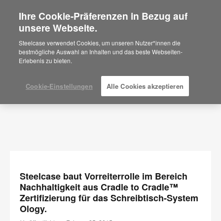
Ihre Cookie-Präferenzen in Bezug auf
×
Are you in United States?
unsere Webseite.
Press Releases
Would you like to see Products we sell in
Steelcase verwendet Cookies, um unseren Nutzer*innen die
your region?
bestmögliche Auswahl an Inhalten und das beste Webseiten-
Erlebenis zu bieten.
Americas
English
Español
Cookie-Einstellungen
Alle Cookies akzeptieren
Steelcase baut Vorreiterrolle im Bereich
Nachhaltigkeit aus Cradle to Cradle™
Zertifizierung für das Schreibtisch-System
Ology.