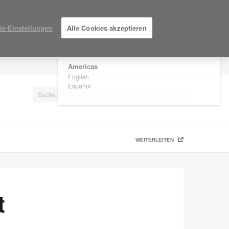
×
Are you in United States?
ie-Einstellungen
Alle Cookies akzeptieren
Would you like to see Products we sell in
your region?
Americas
EINLOGGEN / ANMELDEN
English
Español
WEITERLEITEN
t