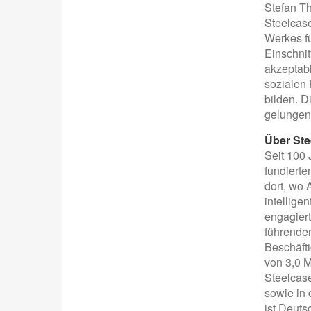
Stefan T
Steelcas
Werkes fü
Einschnit
akzeptabl
sozialen 
bilden. D
gelungen.
Über Ste
Seit 100 
fundiert
dort, wo 
intellige
engagierte
führende
Beschäfti
von 3,0 M
Steelcase
sowie in 
ist Deut