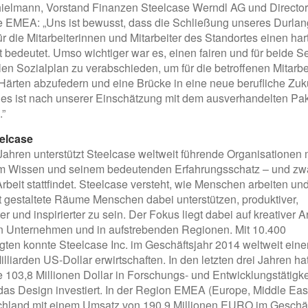
hielmann, Vorstand Finanzen Steelcase Werndl AG und Directo
e EMEA: „Uns ist bewusst, dass die Schließung unseres Durlan
r die Mitarbeiterinnen und Mitarbeiter des Standortes einen har
t bedeutet. Umso wichtiger war es, einen fairen und für beide S
en Sozialplan zu verabschieden, um für die betroffenen Mitarbei
Härten abzufedern und eine Brücke in eine neue berufliche Zuk
ies ist nach unserer Einschätzung mit dem ausverhandelten Pa
”
elcase
Jahren unterstützt Steelcase weltweit führende Organisationen 
em Wissen und seinem bedeutenden Erfahrungsschatz – und zwa
Arbeit stattfindet. Steelcase versteht, wie Menschen arbeiten un
nt gestaltete Räume Menschen dabei unterstützen, produktiver,
r und inspirierter zu sein. Der Fokus liegt dabei auf kreativer Ar
n Unternehmen und in aufstrebenden Regionen. Mit 10.400
gten konnte Steelcase Inc. im Geschäftsjahr 2014 weltweit ein
illiarden US-Dollar erwirtschaften. In den letzten drei Jahren ha
 103,8 Millionen Dollar in Forschungs- und Entwicklungstätigke
das Design investiert. In der Region EMEA (Europe, Middle East
schland mit einem Umsatz von 190,9 Millionen EURO im Geschäf