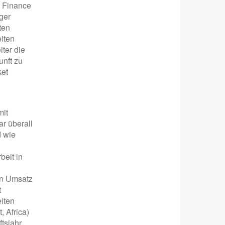
r Finance
ger
ten
eiten
ter die
unft zu
ket
mit
r überall
d wie
beit in
en Umsatz
t
iten
, Africa)
tsjahr