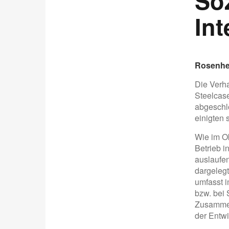
So
In
Rosenhei
Die Verha
Steelcas
abgeschlo
einigten 
Wie im Ok
Betrieb i
auslaufen
dargelegt
umfasst 
bzw. bei 
Zusammen
der Entwi