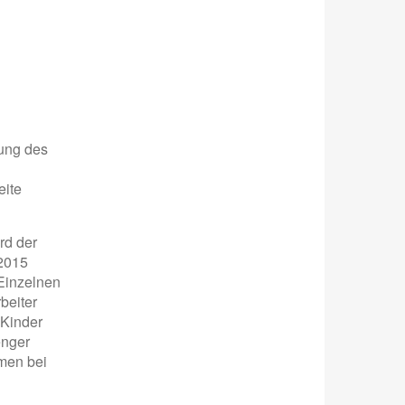
gung des
eite
rd der
 2015
 Einzelnen
beiter
 Kinder
enger
men bei