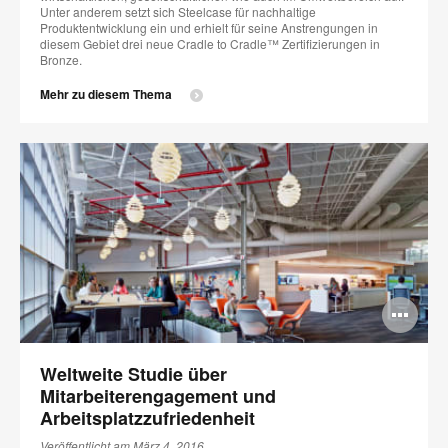
Unter anderem setzt sich Steelcase für nachhaltige
Produktentwicklung ein und erhielt für seine Anstrengungen in
diesem Gebiet drei neue Cradle to Cradle™ Zertifizierungen in
Bronze.
Mehr zu diesem Thema
Bi
öff
Weltweite Studie über
Mitarbeiterengagement und
Arbeitsplatzzufriedenheit
Veröffentlicht am März 4, 2016