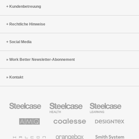
Kundenbetreuung
Rechtliche Hinweise
Social Media
Work Better Newsletter-Abonnement
Kontakt
Steelcase
Steelcase
Steelcase
Büromöbel
Health
Education
Möbel
AMQ
Coalesse
Designtex
Solutions
Büromöbel
Textilien
und
Wandverkleidung
Halcon
Orangebox
Smith
System