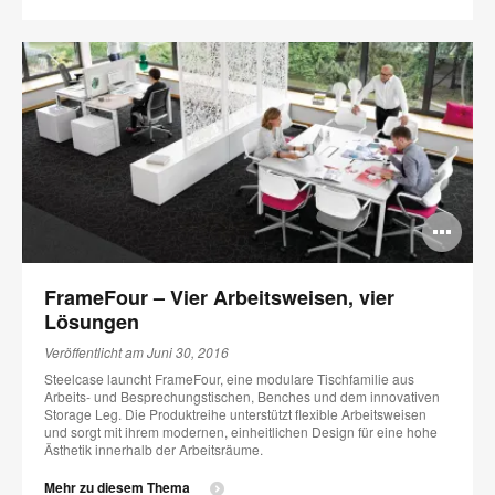
Bi
öff
FrameFour – Vier Arbeitsweisen, vier
Lösungen
Veröffentlicht am Juni 30, 2016
Steelcase launcht FrameFour, eine modulare Tischfamilie aus
Arbeits- und Besprechungstischen, Benches und dem innovativen
Storage Leg. Die Produktreihe unterstützt flexible Arbeitsweisen
und sorgt mit ihrem modernen, einheitlichen Design für eine hohe
Ästhetik innerhalb der Arbeitsräume.
Mehr zu diesem Thema