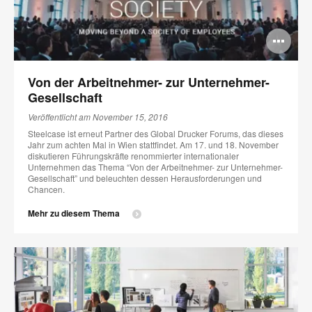
Bi
öff
Von der Arbeitnehmer- zur Unternehmer-
Gesellschaft
Veröffentlicht am November 15, 2016
Steelcase ist erneut Partner des Global Drucker Forums, das dieses
Jahr zum achten Mal in Wien stattfindet. Am 17. und 18. November
diskutieren Führungskräfte renommierter internationaler
Unternehmen das Thema “Von der Arbeitnehmer- zur Unternehmer-
Gesellschaft” und beleuchten dessen Herausforderungen und
Chancen.
Mehr zu diesem Thema