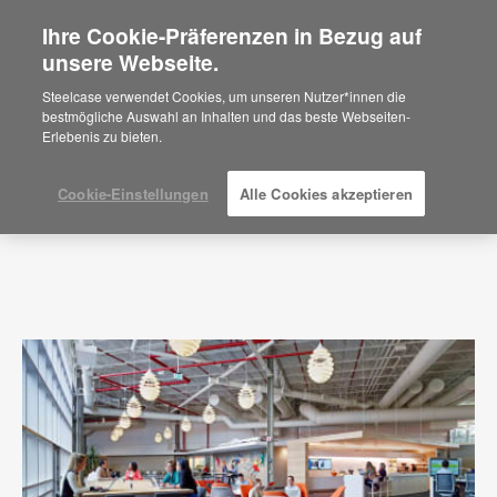
Ihre Cookie-Präferenzen in Bezug auf
×
Are you in United States?
unsere Webseite.
Press Releases
Would you like to see Products we sell in
Steelcase verwendet Cookies, um unseren Nutzer*innen die
your region?
bestmögliche Auswahl an Inhalten und das beste Webseiten-
Erlebenis zu bieten.
Americas
English
Español
Cookie-Einstellungen
Alle Cookies akzeptieren