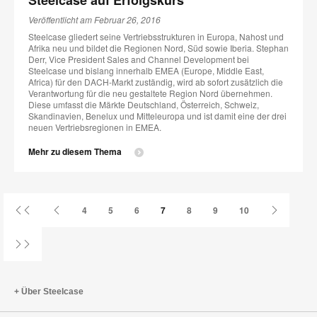
Veröffentlicht am Februar 26, 2016
Steelcase gliedert seine Vertriebsstrukturen in Europa, Nahost und
Afrika neu und bildet die Regionen Nord, Süd sowie Iberia. Stephan
Derr, Vice President Sales and Channel Development bei
Steelcase und bislang innerhalb EMEA (Europe, Middle East,
Africa) für den DACH-Markt zuständig, wird ab sofort zusätzlich die
Verantwortung für die neu gestaltete Region Nord übernehmen.
Diese umfasst die Märkte Deutschland, Österreich, Schweiz,
Skandinavien, Benelux und Mitteleuropa und ist damit eine der drei
neuen Vertriebsregionen in EMEA.
Mehr zu diesem Thema
Erste
Vorherige
Nächste
4
5
6
7
8
9
10
Seite
Seite
Seite
Letzte
Seite
Über Steelcase