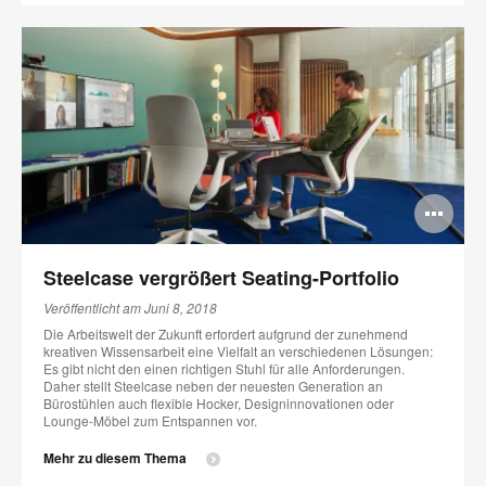
Bi
öff
Steelcase vergrößert Seating-Portfolio
Veröffentlicht am Juni 8, 2018
Die Arbeitswelt der Zukunft erfordert aufgrund der zunehmend
kreativen Wissensarbeit eine Vielfalt an verschiedenen Lösungen:
Es gibt nicht den einen richtigen Stuhl für alle Anforderungen.
Daher stellt Steelcase neben der neuesten Generation an
Bürostühlen auch flexible Hocker, Designinnovationen oder
Lounge-Möbel zum Entspannen vor.
Mehr zu diesem Thema