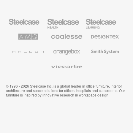
Steelcase
Steelcase
Steelcase
Büromöbel
Health
Education
Möbel
AMQ
Coalesse
Designtex
Solutions
Büromöbel
Textilien
und
Wandverkleidung
Halcon
Orangebox
Smith
System
Viccarbe
© 1996 - 2026 Steelcase Inc. is a global leader in office furniture, interior
architecture and space solutions for offices, hospitals and classrooms. Our
furniture is inspired by innovative research in workspace design.