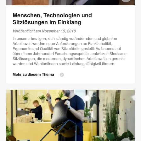
öff
Menschen, Technologien und
Sitzlösungen im Einklang
Veröffentlicht am November 15, 2018
In unserer heutigen, sich ständig verändernden und globalen
Arbeitswelt werden neue Anforderungen an Funktionalität,
Ergonomie und Qualität von Sitzmöbeln gestellt. Aufbauend auf
über einem Jahrhundert Forschungsexpertise entwickelt Steelcase
Sitzlösungen, die modernen, dynamischen Arbeitsweisen gerecht
werden und Wohlbefinden sowie Leistungsfähigkeit fördern.
Mehr zu diesem Thema