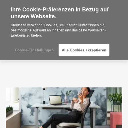
Ihre Cookie-Präferenzen in Bezug auf
×
Are you in United States?
unsere Webseite.
Press Releases
Would you like to see Products we sell in
Steelcase verwendet Cookies, um unseren Nutzer*innen die
your region?
bestmögliche Auswahl an Inhalten und das beste Webseiten-
Erlebenis zu bieten.
Americas
English
Español
Cookie-Einstellungen
Alle Cookies akzeptieren