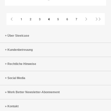
Vorherige
Nächste
Letzte
1
2
3
4
5
6
7
Seite
Seite
Seite
Über Steelcase
Kundenbetreuung
Rechtliche Hinweise
Social Media
Work Better Newsletter-Abonnement
Kontakt