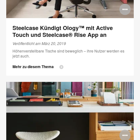
Bi
öff
Steelcase Kündigt Ology™ mit Active
Touch und Steelcase® Rise App an
Veröffentlicht am März 20, 2019
Höhenverstellbare Tische sind beweglich – ihre Nutzer werden es
jetzt auch.
Mehr zu diesem Thema
Bi