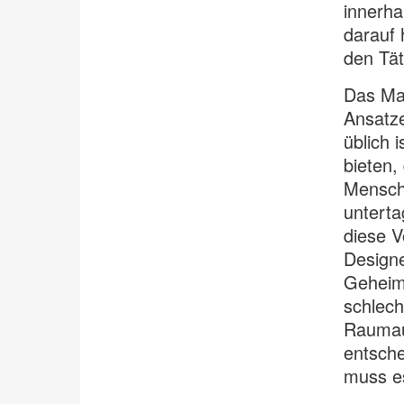
innerha
darauf 
den Tät
Das Mag
Ansatze
üblich 
bieten, 
Mensche
unterta
diese V
Designe
Geheimn
schlech
Raumaus
entsche
muss es