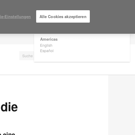
×
Are you in United States?
ie-Einstellungen
Alle Cookies akzeptieren
Would you like to see Products we sell in
your region?
Americas
EINLOGGEN / ANMELDEN
English
Español
die
e eine