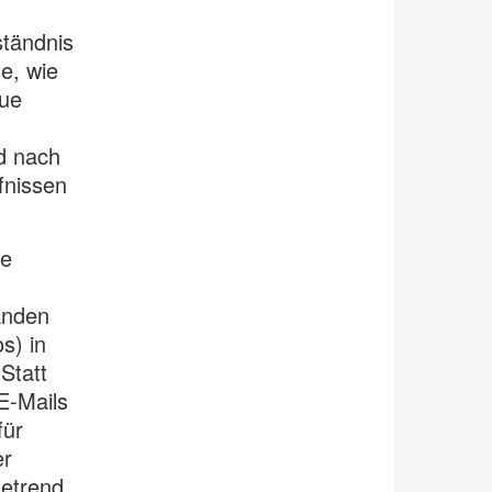
ständnis
e, wie
eue
d nach
fnissen
ie
änden
s) in
Statt
E-Mails
für
er
etrend