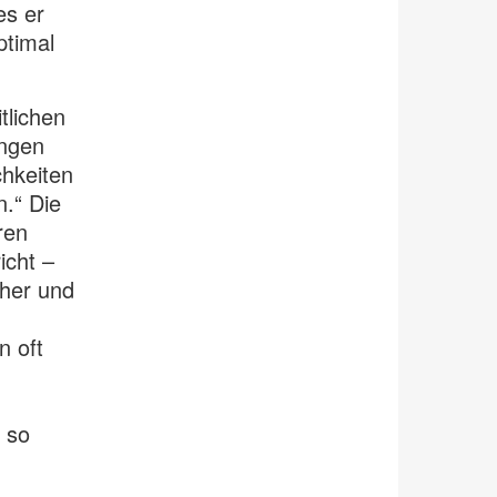
es er
ptimal
tlichen
ungen
chkeiten
n.“ Die
ren
icht –
cher und
n oft
 so