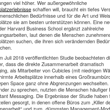
ngen viel höher. Wer außergewöhnliche
platzerlebnisse
schaffen will, braucht ein tiefes Ver
 menschlichen Bedürfnisse und für die Art und Weis
plätze sie am besten unterstützen können. Eine n
der Harvard Business School ergänzt zahlreiche
ungsarbeiten, laut denen die Menschen zunehmen
plätzen suchen, die ihren sich verändernden Bedür
echen.
im Juli 2018 veröffentlichten Studie beobachteten d
r, dass die direkte Zusammenarbeit dramatisch
ing, als Mitarbeiter von Cubicles (mit niedrigen W
irmte Arbeitsplätze innerhalb eines Großraumbüro
Open Space ganz ohne Abgrenzungen wechselten. 
nder zu sprechen, nutzten die Menschen häufiger 
tant Messaging. Die Ergebnisse der Studie haben 
eilen gesorgt, in denen offene Büros zum „Killer d
enarbeit“ und zum „dümmsten Management-Mod