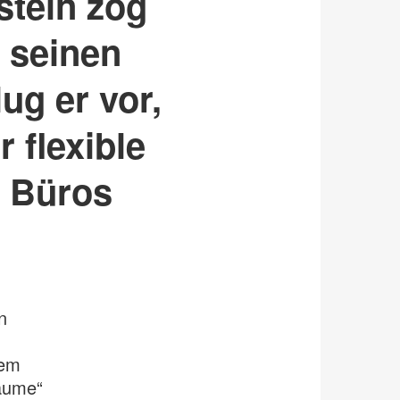
stein zog
 seinen
ug er vor,
 flexible
n Büros
n
rem
Räume“