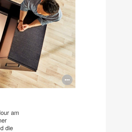
Bildbeschreib
öffnen
Hour am
ner
d die