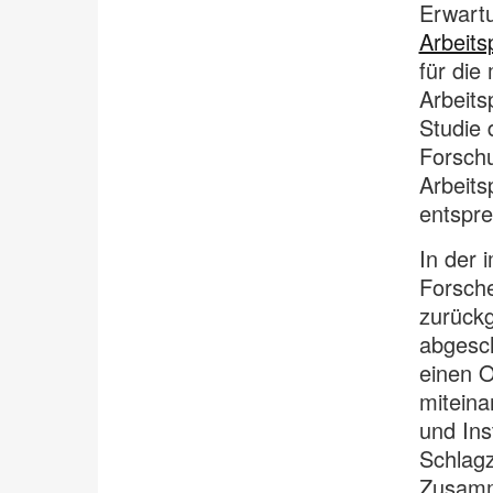
Erwartu
Arbeits
für die
Arbeits
Studie 
Forsch
Arbeits
entspr
In der 
Forsche
zurückg
abgesch
einen 
miteina
und Ins
Schlagz
Zusamm