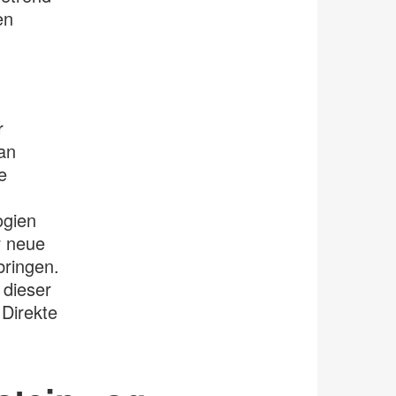
en
r
an
e
ogien
r neue
ringen.
 dieser
Direkte