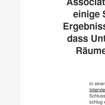
Associat
einige
Ergebniss
dass Unt
Räume“
In eine
Intervi
Schluss
schlug 