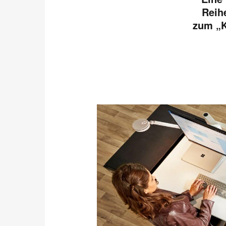
Reih
zum „K