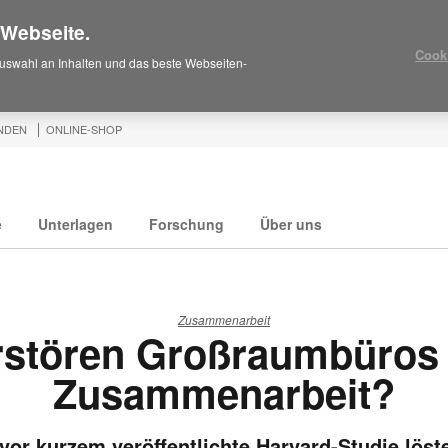
 Webseite.
Cook
uswahl an Inhalten und das beste Webseiten-
NDEN
ONLINE-SHOP
e
Unterlagen
Forschung
Über uns
Zusammenarbeit
rstören Großraumbüros 
Zusammenarbeit?
vor kurzem veröffentlichte Harvard-Studie löst