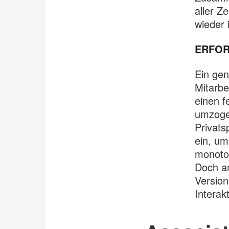
aller Z
wieder 
ERFOR
Ein gen
Mitarbe
einen f
umzogen
Privats
ein, um
monoto
Doch an
Version
Interak