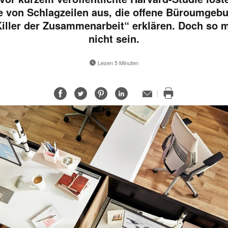
e von Schlagzeilen aus, die offene Büroumgeb
iller der Zusammenarbeit“ erklären. Doch so 
nicht sein.
Lesen 5 Minuten
Auf
Auf
Auf
Auf
E-
Mail-
Diese
Facebook
Twitter
Pinterest
LinkedIn
Adresse
Seite
teilen
teilen
teilen
teilen
drucken