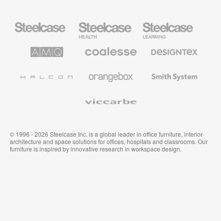
Steelcase
Steelcase
Steelcase
Büromöbel
Health
Education
Möbel
AMQ
Coalesse
Designtex
Solutions
Büromöbel
Textilien
und
Wandverkleidung
Halcon
Orangebox
Smith
System
Viccarbe
© 1996 - 2026 Steelcase Inc. is a global leader in office furniture, interior
architecture and space solutions for offices, hospitals and classrooms. Our
furniture is inspired by innovative research in workspace design.