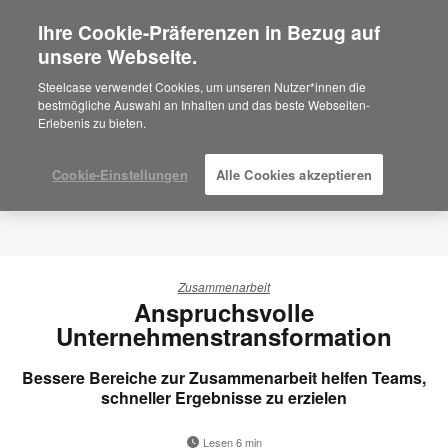
Ihre Cookie-Präferenzen in Bezug auf
×
Are you in United States?
unsere Webseite.
Would you like to see Products we sell in
Steelcase verwendet Cookies, um unseren Nutzer*innen die
your region?
bestmögliche Auswahl an Inhalten und das beste Webseiten-
Erlebenis zu bieten.
Americas
English
Español
Cookie-Einstellungen
Alle Cookies akzeptieren
Zusammenarbeit
Anspruchsvolle
Unternehmenstransformation
Bessere Bereiche zur Zusammenarbeit helfen Teams,
schneller Ergebnisse zu erzielen
Lesen 6 min