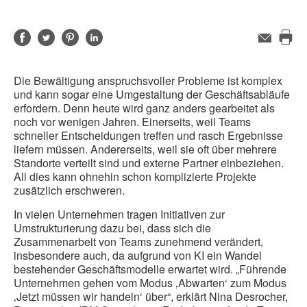
Auf
Auf
Auf
Auf
E-
Mail-
Die
Facebook
Twitter
Pinterest
LinkedIn
Adresse
Sei
teilen
teilen
teilen
teilen
Die Bewältigung anspruchsvoller Probleme ist komplex
dru
und kann sogar eine Umgestaltung der Geschäftsabläufe
erfordern. Denn heute wird ganz anders gearbeitet als
noch vor wenigen Jahren. Einerseits, weil Teams
schneller Entscheidungen treffen und rasch Ergebnisse
liefern müssen. Andererseits, weil sie oft über mehrere
Standorte verteilt sind und externe Partner einbeziehen.
All dies kann ohnehin schon komplizierte Projekte
zusätzlich erschweren.
In vielen Unternehmen tragen Initiativen zur
Umstrukturierung dazu bei, dass sich die
Zusammenarbeit von Teams zunehmend verändert,
insbesondere auch, da aufgrund von KI ein Wandel
bestehender Geschäftsmodelle erwartet wird. „Führende
Unternehmen gehen vom Modus ‚Abwarten‘ zum Modus
‚Jetzt müssen wir handeln‘ über“, erklärt Nina Desrocher,