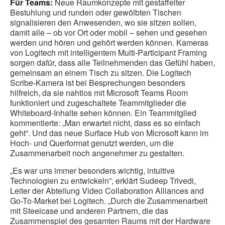
Für Teams:
Neue Raumkonzepte mit gestaffelter
Bestuhlung und runden oder gewölbten Tischen
signalisieren den Anwesenden, wo sie sitzen sollen,
damit alle – ob vor Ort oder mobil – sehen und gesehen
werden und hören und gehört werden können. Kameras
von Logitech mit intelligentem Multi-Participant Framing
sorgen dafür, dass alle Teilnehmenden das Gefühl haben,
gemeinsam an einem Tisch zu sitzen. Die Logitech
Scribe-Kamera ist bei Besprechungen besonders
hilfreich, da sie nahtlos mit Microsoft Teams Room
funktioniert und zugeschaltete Teammitglieder die
Whiteboard-Inhalte sehen können. Ein Teammitglied
kommentierte: „Man erwartet nicht, dass es so einfach
geht“. Und das neue Surface Hub von Microsoft kann im
Hoch- und Querformat genutzt werden, um die
Zusammenarbeit noch angenehmer zu gestalten.
„Es war uns immer besonders wichtig, intuitive
Technologien zu entwickeln”, erklärt Sudeep Trivedi,
Leiter der Abteilung Video Collaboration Alliances and
Go-To-Market bei Logitech. „Durch die Zusammenarbeit
mit Steelcase und anderen Partnern, die das
Zusammenspiel des gesamten Raums mit der Hardware