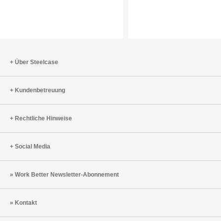
für
globalen
hybrides
Hauptsit
Arbeiten.
von
PUMA
Über Steelcase
Kundenbetreuung
Rechtliche Hinweise
Social Media
Work Better Newsletter-Abonnement
Kontakt