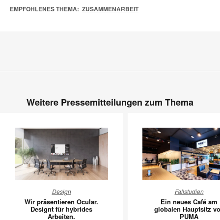
EMPFOHLENES THEMA:
ZUSAMMENARBEIT
Weitere Pressemitteilungen zum Thema
Wir
Ein
Design
Fallstudien
präsentieren
neues
Wir präsentieren Ocular.
Ein neues Café am
Ocular.
Café
Designt für hybrides
globalen Hauptsitz v
Arbeiten.
PUMA
Designt
am