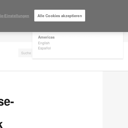
×
Are you in United States?
ie-Einstellungen
Alle Cookies akzeptieren
Would you like to see Products we sell in
your region?
Americas
EINLOGGEN / ANMELDEN
English
Español
se-
k