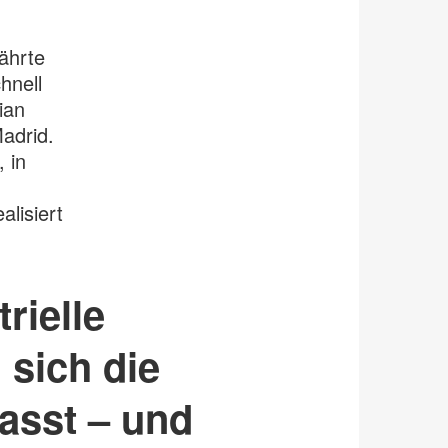
ährte
hnell
ian
adrid.
 in
lisiert
rielle
sich die
asst – und