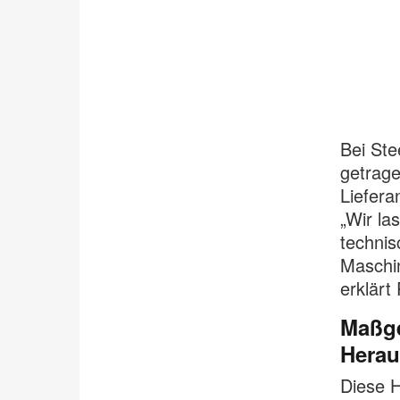
Bei Ste
getrage
Liefera
„Wir la
technis
Maschin
erklärt
Maßge
Herau
Diese H