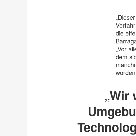
„Dieser
Verfahr
die eff
Barrag
„Vor al
dem sic
manchma
worden
„Wir 
Umgebun
Technolog