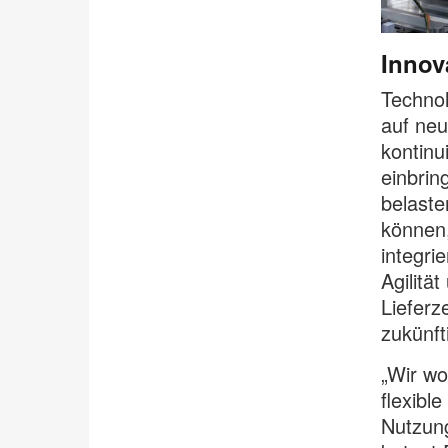
Innov
Technol
auf neu
kontinu
einbrin
belaste
können,
integri
Agilitä
Lieferz
zukünft
„Wir wo
flexibl
Nutzung