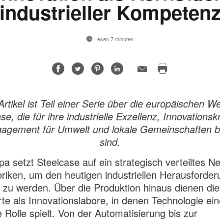
industrieller Kompeten
Lesen 7 minuten
Auf
Auf
Auf
Auf
E-
Mail-
Diese
Facebook
Twitter
Pinterest
LinkedIn
Adresse
Seite
teilen
teilen
teilen
teilen
drucken
Artikel ist Teil einer Serie über die europäischen W
se, die für ihre industrielle Exzellenz, Innovationsk
gagement für Umwelt und lokale Gemeinschaften 
sind.
pa setzt Steelcase auf ein strategisch verteiltes N
riken, um den heutigen industriellen Herausforde
 zu werden. Über die Produktion hinaus dienen di
te als Innovationslabore, in denen Technologie ein
e Rolle spielt. Von der Automatisierung bis zur