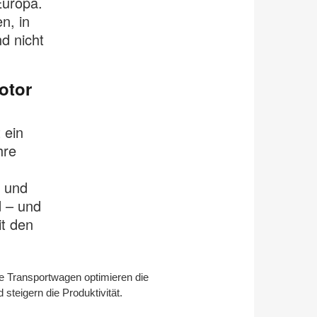
Europa.
n, in
d nicht
otor
 ein
hre
o und
 – und
it den
e Transportwagen optimieren die
 steigern die Produktivität.