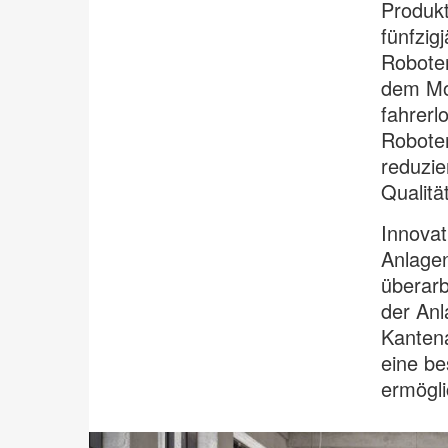
Produkt
fünfzig
Roboter
dem Mon
fahrerl
Robote
reduzie
Qualitä
Innovat
Anlagen
überarb
der Anl
Kantena
eine be
ermögli