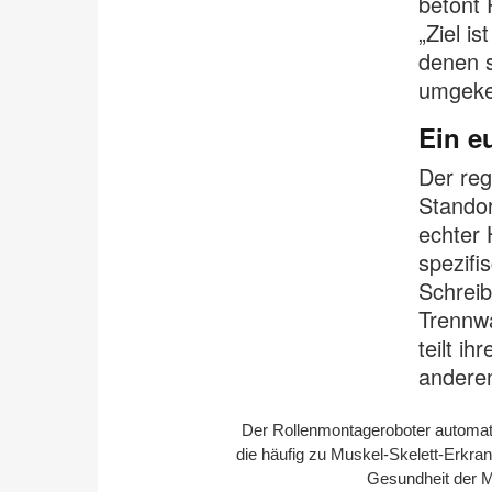
betont 
„Ziel i
denen s
umgeke
Ein e
Der re
Standor
echter 
spezifi
Schreib
Trennw
teilt i
andere
Der Rollenmontageroboter automati
die häufig zu Muskel-Skelett-Erkran
Gesundheit der M