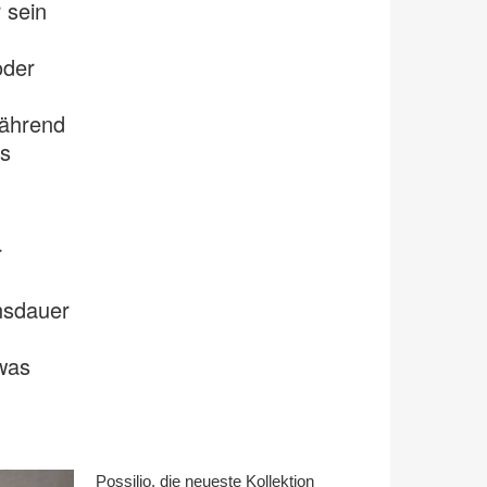
 sein
oder
während
s
r
nsdauer
was
Possilio, die neueste Kollektion