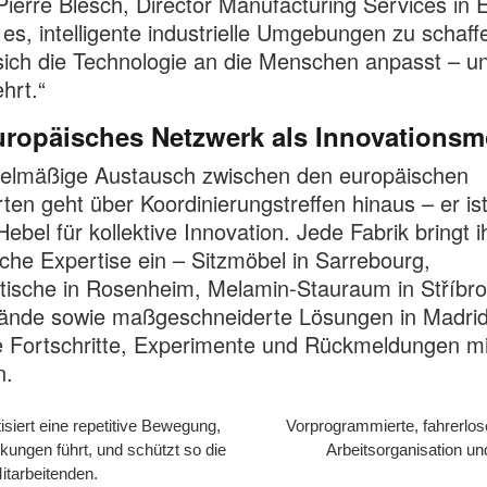
Pierre Blesch, Director Manufacturing Services in 
st es, intelligente industrielle Umgebungen zu schaffe
ich die Technologie an die Menschen anpasst – un
hrt.“
uropäisches Netzwerk als Innovationsm
gelmäßige Austausch zwischen den europäischen
ten geht über Koordinierungstreffen hinaus – er ist
Hebel für kollektive Innovation. Jede Fabrik bringt i
sche Expertise ein – Sitzmöbel in Sarrebourg,
tische in Rosenheim, Melamin-Stauraum in Stříbr
ände sowie maßgeschneiderte Lösungen in Madrid
hre Fortschritte, Experimente und Rückmeldungen m
n.
siert eine repetitive Bewegung,
Vorprogrammierte, fahrerlos
kungen führt, und schützt so die
Arbeitsorganisation und
itarbeitenden.