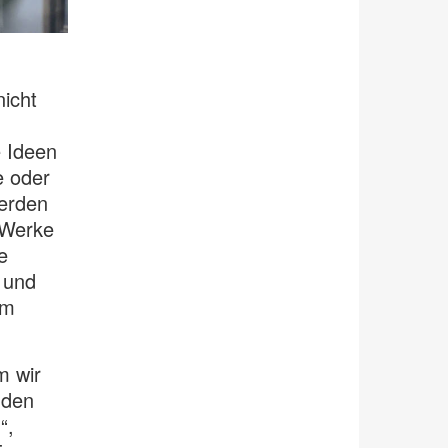
nicht
e Ideen
e oder
werden
 Werke
e
t und
um
m wir
 den
“,