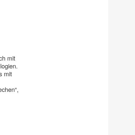
ch mit
logien.
s mit
echen“,