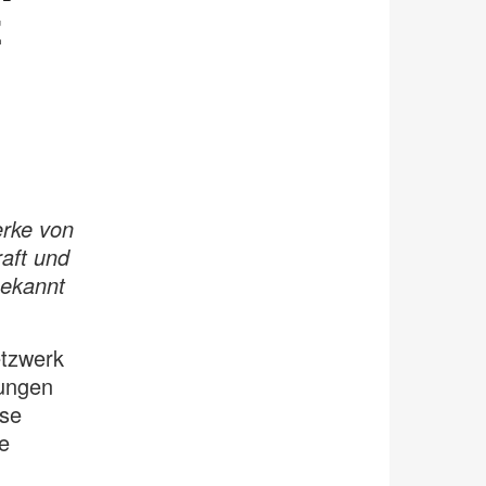
z
erke von
raft und
bekannt
etzwerk
rungen
ese
e