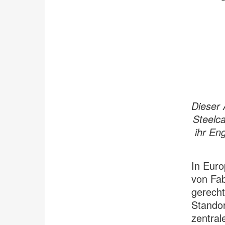
Dieser 
Steelca
ihr En
In Euro
von Fab
gerecht
Standor
zentral