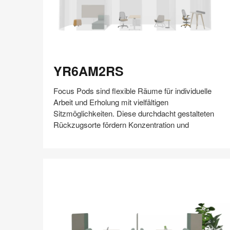
YR6AM2RS
YR6AM2RS
Focus Pods sind flexible Räume für individuelle
Arbeit und Erholung mit vielfältigen
Sitzmöglichkeiten. Diese durchdacht gestalteten
Rückzugsorte fördern Konzentration und
Auf
Auf
Auf
Auf
Weiterleiten
Speichern
Facebook
Twitter
Pinterest
LinkedIn
teilen
teilen
teilen
teilen