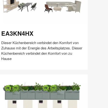
A3KN4HX
EA3KN4HX
Dieser Küchenbereich verbindet den Komfort von
Zuhause mit der Energie des Arbeitsplatzes. Dieser
Küchenbereich verbindet den Komfort von zu
Hause
Auf
Auf
Auf
Auf
Weiterleiten
Speichern
Facebook
Twitter
Pinterest
LinkedIn
teilen
teilen
teilen
teilen