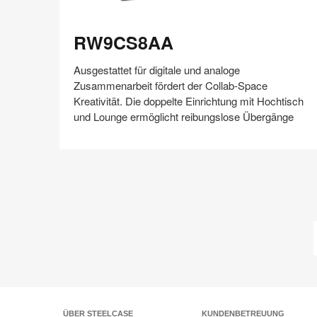
RW9CS8AA
RW9CS8AA
Ausgestattet für digitale und analoge
Zusammenarbeit fördert der Collab-Space
Kreativität. Die doppelte Einrichtung mit Hochtisch
und Lounge ermöglicht reibungslose Übergänge
Auf
Auf
Auf
Auf
Weiterleiten
Speichern
Facebook
Twitter
Pinterest
LinkedIn
teilen
teilen
teilen
teilen
ÜBER STEELCASE
KUNDENBETREUUNG