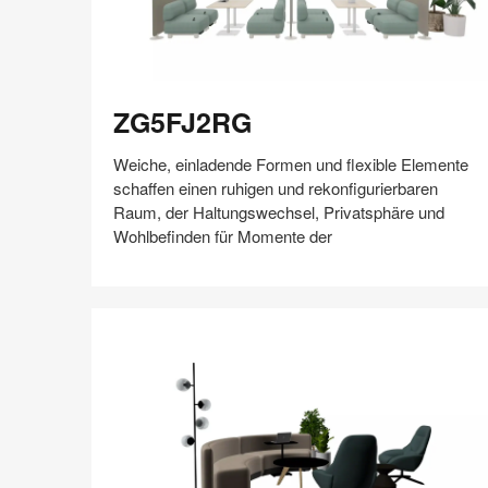
ZG5FJ2RG
ZG5FJ2RG
Weiche, einladende Formen und flexible Elemente
schaffen einen ruhigen und rekonfigurierbaren
Raum, der Haltungswechsel, Privatsphäre und
Wohlbefinden für Momente der
Auf
Auf
Auf
Auf
Weiterleiten
Speichern
Facebook
Twitter
Pinterest
LinkedIn
teilen
teilen
teilen
teilen