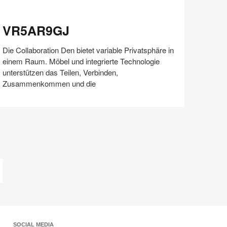
R5AR9GJ
VR5AR9GJ
Die Collaboration Den bietet variable Privatsphäre in
einem Raum. Möbel und integrierte Technologie
unterstützen das Teilen, Verbinden,
Zusammenkommen und die
Auf
Auf
Auf
Auf
Weiterleiten
Speichern
Facebook
Twitter
Pinterest
LinkedIn
teilen
teilen
teilen
teilen
etzte
eite
SOCIAL MEDIA