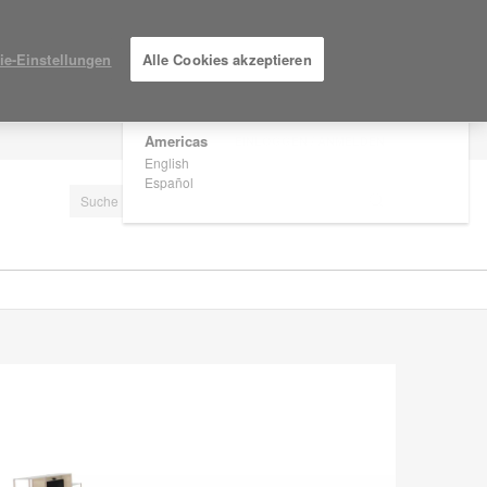
×
Are you in United States?
ie-Einstellungen
Alle Cookies akzeptieren
Would you like to see Products we sell in
your region?
Americas
EINLOGGEN / ANMELDEN
English
Español