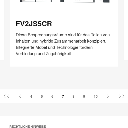
V
FV2JS5CR
FV2JS5CR
Diese Besprechungsräume sind für das Teilen von
Inhalten und hybride Zusammenarbeit konzipiert.
Integrierte Möbel und Technologie fördern
Verbindung und Zugehörigkeit
Auf
Auf
Auf
Auf
Weiterleiten
Speichern
Facebook
Twitter
Pinterest
LinkedIn
teilen
teilen
teilen
teilen
Erste
Vorherige
Nächste
L
4
5
6
7
8
9
10
Seite
Seite
Seite
S
RECHTLICHE HINWEISE