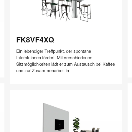
T
FK8VF4XQ
FK8VF4XQ
Ein lebendiger Treffpunkt, der spontane
Interaktionen fördert. Mit verschiedenen
Sitzmöglichkeiten lädt er zum Austausch bei Kaffee
und zur Zusammenarbeit in
Auf
Auf
Auf
Auf
Weiterleiten
Speichern
Facebook
Twitter
Pinterest
LinkedIn
teilen
teilen
teilen
teilen