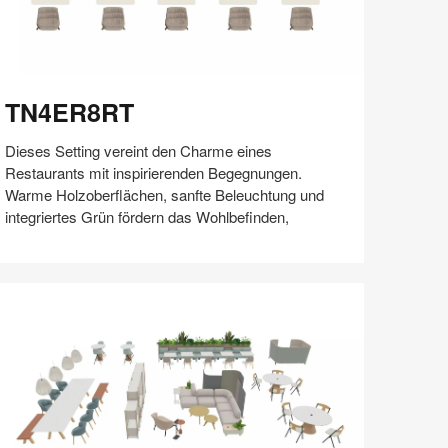
N4ER8RT
TN4ER8RT
Dieses Setting vereint den Charme eines
Restaurants mit inspirierenden Begegnungen.
Warme Holzoberflächen, sanfte Beleuchtung und
integriertes Grün fördern das Wohlbefinden,
Auf
Auf
Auf
Auf
Weiterleiten
Speichern
Facebook
Twitter
Pinterest
LinkedIn
teilen
teilen
teilen
teilen