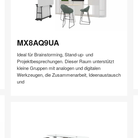
MX8AQ9UA
E
MX8AQ9UA
Ideal für Brainstorming, Stand-up- und
Projektbesprechungen. Dieser Raum unterstützt
kleine Gruppen mit analogen und digitalen
Werkzeugen, die Zusammenarbeit, Ideenaustausch
und
Auf
Auf
Auf
Auf
Weiterleiten
Speichern
Facebook
Twitter
Pinterest
LinkedIn
teilen
teilen
teilen
teilen