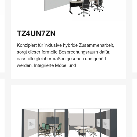
B
TZ4UN7ZN
TZ4UN7ZN
Konzipiert für inklusive hybride Zusammenarbeit,
sorgt dieser formelle Besprechungsraum dafür,
dass alle gleichermaßen gesehen und gehört
werden. Integrierte Möbel und
Auf
Auf
Auf
Auf
Weiterleiten
Speichern
Facebook
Twitter
Pinterest
LinkedIn
teilen
teilen
teilen
teilen