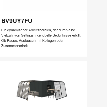
V9UY7FU
BV9UY7FU
Ein dynamischer Arbeitsbereich, der durch eine
Vielzahl von Settings individuelle Bedürfnisse erfüllt.
Ob Pause, Austausch mit Kollegen oder
Zusammenarbeit –
Auf
Auf
Auf
Auf
Weiterleiten
Speichern
Facebook
Twitter
Pinterest
LinkedIn
teilen
teilen
teilen
teilen