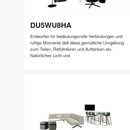
DU5WU8HA
DU5WU8HA
Entworfen für bedeutungsvolle Verbindungen und
ruhige Momente lädt diese gemütliche Umgebung
zum Teilen, Reflektieren und Auftanken ein.
Natürliches Licht und
Auf
Auf
Auf
Auf
Weiterleiten
Speichern
Facebook
Twitter
Pinterest
LinkedIn
teilen
teilen
teilen
teilen