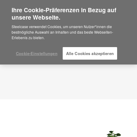
Ihre Cookie-Präferenzen in Bezug auf
×
Are you in United States?
unsere Webseite.
Planungsidee
ID: ZG5FJ2RG
Would you like to see Products we sell in
Steelcase verwendet Cookies, um unseren Nutzer*innen die
your region?
bestmögliche Auswahl an Inhalten und das beste Webseiten-
Erlebenis zu bieten.
Americas
English
Español
Cookie-Einstellungen
Alle Cookies akzeptieren