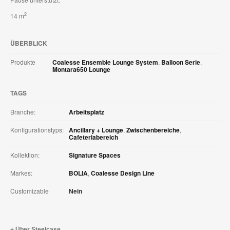
2
14 m
ÜBERBLICK
Produkte
Coalesse Ensemble Lounge System
,
Balloon Serie
,
Montara650 Lounge
TAGS
Branche:
Arbeitsplatz
Konfigurationstyps:
Ancillary + Lounge
,
Zwischenbereiche
,
Cafeteriabereich
Kollektion:
Signature Spaces
Markes:
BOLIA
,
Coalesse Design Line
Customizable
Nein
Über Steelcase