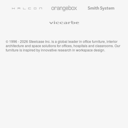
Wandverkleidung
Halcon
Orangebox
Smith
System
Viccarbe
© 1996 - 2026 Steelcase Inc. is a global leader in office furniture, interior
architecture and space solutions for offices, hospitals and classrooms. Our
furniture is inspired by innovative research in workspace design.