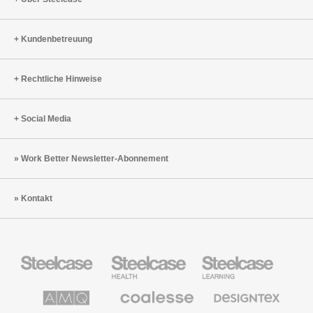
Kundenbetreuung
Rechtliche Hinweise
Social Media
Work Better Newsletter-Abonnement
Kontakt
Steelcase
Steelcase
Steelcase
Büromöbel
Health
Education
Möbel
AMQ
Coalesse
Designtex
Solutions
Büromöbel
Textilien
und