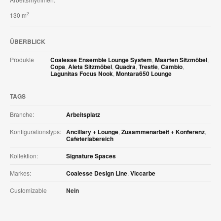
2
130 m
ÜBERBLICK
Produkte
Coalesse Ensemble Lounge System
,
Maarten Sitzmöbel
,
Copa
,
Aleta Sitzmöbel
,
Quadra
,
Trestle
,
Cambio
,
Lagunitas Focus Nook
,
Montara650 Lounge
TAGS
Branche:
Arbeitsplatz
Konfigurationstyps:
Ancillary + Lounge
,
Zusammenarbeit + Konferenz
,
Cafeteriabereich
Kollektion:
Signature Spaces
Markes:
Coalesse Design Line
,
Viccarbe
Customizable
Nein