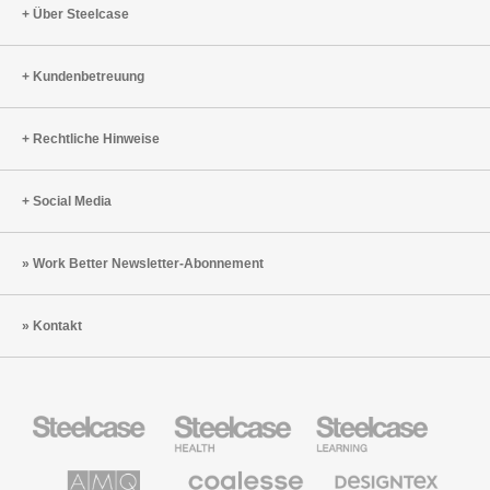
Über Steelcase
Kundenbetreuung
Rechtliche Hinweise
Social Media
Work Better Newsletter-Abonnement
Kontakt
Steelcase
Steelcase
Steelcase
Büromöbel
Health
Education
Möbel
AMQ
Coalesse
Designtex
Solutions
Büromöbel
Textilien