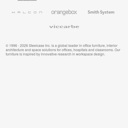
und
Wandverkleidung
Halcon
Orangebox
Smith
System
Viccarbe
© 1996 - 2026 Steelcase Inc. is a global leader in office furniture, interior
architecture and space solutions for offices, hospitals and classrooms. Our
furniture is inspired by innovative research in workspace design.