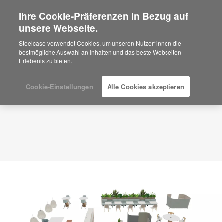
Ihre Cookie-Präferenzen in Bezug auf
×
Are you in United States?
unsere Webseite.
Planungsidee
ID: BV9UY7FU
Would you like to see Products we sell in
Steelcase verwendet Cookies, um unseren Nutzer*innen die
your region?
bestmögliche Auswahl an Inhalten und das beste Webseiten-
Erlebenis zu bieten.
Americas
English
Español
Cookie-Einstellungen
Alle Cookies akzeptieren