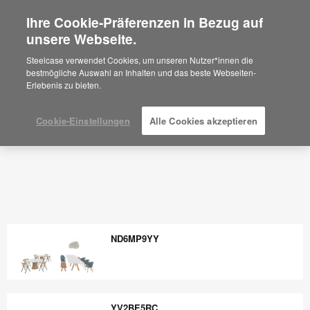
Ihre Cookie-Präferenzen in Bezug auf
×
Are you in United States?
unsere Webseite.
Would you like to see Products we sell in
Steelcase verwendet Cookies, um unseren Nutzer*innen die
your region?
bestmögliche Auswahl an Inhalten und das beste Webseiten-
Erlebenis zu bieten.
Americas
English
Español
Cookie-Einstellungen
Alle Cookies akzeptieren
ND6MP9YY
ND6MP9YY
YV2BE5RC