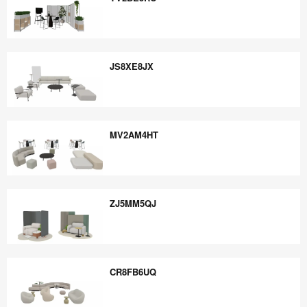
YV2BE5RC
JS8XE8JX
JS8XE8JX
MV2AM4HT
MV2AM4HT
ZJ5MM5QJ
ZJ5MM5QJ
CR8FB6UQ