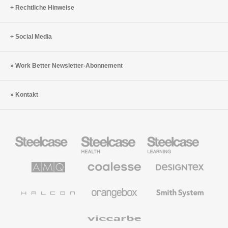
Rechtliche Hinweise
Social Media
Work Better Newsletter-Abonnement
Kontakt
Steelcase
Steelcase
Steelcase
Büromöbel
Health
Education
Möbel
AMQ
Coalesse
Designtex
Solutions
Büromöbel
Textilien
und
Wandverkleidung
Halcon
Orangebox
Smith
System
Viccarbe