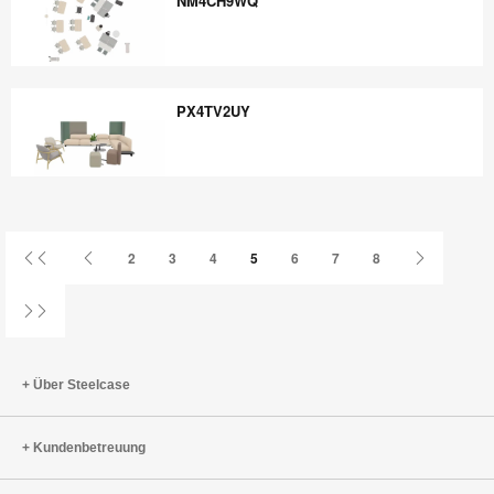
NM4CH9WQ
NM4CH9WQ
PX4TV2UY
PX4TV2UY
Erste
Vorherige
Nächste
2
3
4
5
6
7
8
Seite
Seite
Seite
Letzte
Seite
Über Steelcase
Kundenbetreuung