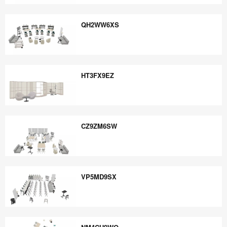
CR8FB6UQ
QH2WW6XS
QH2WW6XS
HT3FX9EZ
HT3FX9EZ
CZ9ZM6SW
CZ9ZM6SW
VP5MD9SX
VP5MD9SX