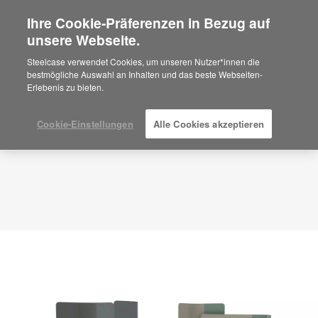
Ihre Cookie-Präferenzen in Bezug auf
×
Are you in United States?
unsere Webseite.
Planungsidee
ID: ZJ5MM5QJ
Would you like to see Products we sell in
Steelcase verwendet Cookies, um unseren Nutzer*innen die
your region?
bestmögliche Auswahl an Inhalten und das beste Webseiten-
Erlebenis zu bieten.
Americas
English
Español
Cookie-Einstellungen
Alle Cookies akzeptieren