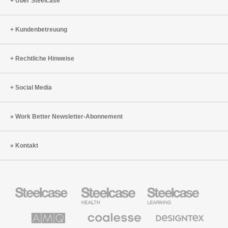
Über Steelcase
Kundenbetreuung
Rechtliche Hinweise
Social Media
Work Better Newsletter-Abonnement
Kontakt
Steelcase
Steelcase
Steelcase
Büromöbel
Health
Education
Möbel
AMQ
Coalesse
Designtex
Solutions
Büromöbel
Textilien
und