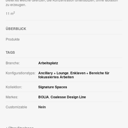
zu erzeugen.
2
11 m
ÜBERBLICK
Produkte
TAGS
Branche:
Arbeitsplatz
Konfigurationstyps:
Ancillary + Lounge
,
Enklaven + Bereiche für
fokussiertes Arbeiten
Kollektion:
Signature Spaces
Markes:
BOLIA
,
Coalesse Design Line
Customizable
Nein