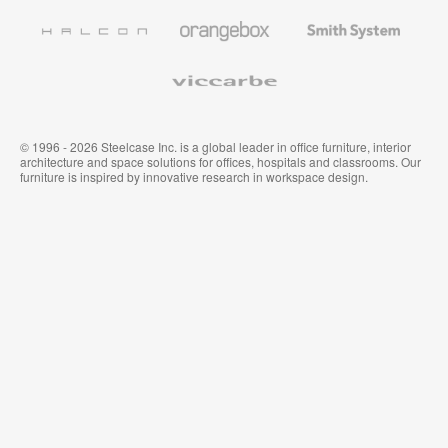
Wandverkleidung
Halcon
Orangebox
Smith
System
Viccarbe
© 1996 - 2026 Steelcase Inc. is a global leader in office furniture, interior
architecture and space solutions for offices, hospitals and classrooms. Our
furniture is inspired by innovative research in workspace design.