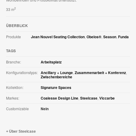
2
33 m
ÜBERBLICK
Produkte
Jean Nouvel Seating Collection
,
Obelos®
,
Season
,
Funda
TAGS
Branche:
Arbeitsplatz
Konfigurationstyps:
Ancillary + Lounge
,
Zusammenarbeit + Konferenz
,
Zwischenbereiche
Kollektion:
Signature Spaces
Markes:
Coalesse Design Line
,
Steelcase
,
Viccarbe
Customizable
Nein
Über Steelcase