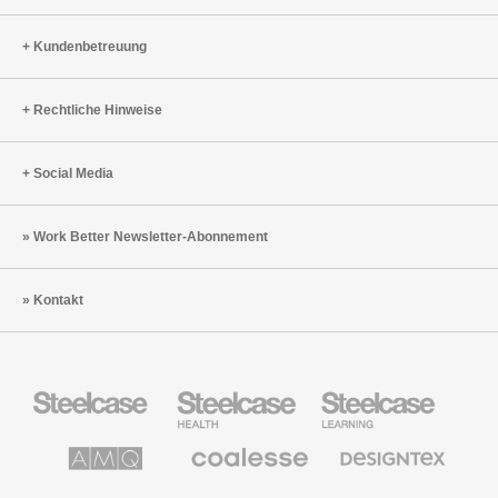
Kundenbetreuung
Rechtliche Hinweise
Social Media
Work Better Newsletter-Abonnement
Kontakt
Steelcase
Steelcase
Steelcase
Büromöbel
Health
Education
Möbel
AMQ
Coalesse
Designtex
Solutions
Büromöbel
Textilien
und
Wandverkleidung
Halcon
Orangebox
Smith