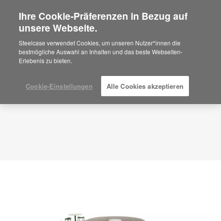
Ihre Cookie-Präferenzen in Bezug auf
×
Are you in United States?
unsere Webseite.
Planungsidee
ID: CR8FB6UQ
Would you like to see Products we sell in
Steelcase verwendet Cookies, um unseren Nutzer*innen die
your region?
bestmögliche Auswahl an Inhalten und das beste Webseiten-
Erlebenis zu bieten.
Americas
English
Español
Cookie-Einstellungen
Alle Cookies akzeptieren