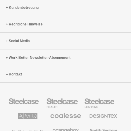
Kundenbetreuung
Rechtliche Hinweise
Social Media
Work Better Newsletter-Abonnement
Kontakt
Steelcase
Steelcase
Steelcase
Büromöbel
Health
Education
Möbel
AMQ
Coalesse
Designtex
Solutions
Büromöbel
Textilien
und
Wandverkleidung
Halcon
Orangebox
Smith
System