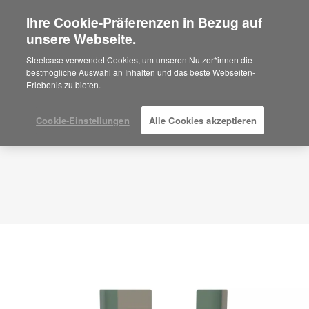
Ihre Cookie-Präferenzen in Bezug auf
×
Are you in United States?
unsere Webseite.
Planungsidee
ID: PX4TV2UY
Would you like to see Products we sell in
Steelcase verwendet Cookies, um unseren Nutzer*innen die
your region?
bestmögliche Auswahl an Inhalten und das beste Webseiten-
Erlebenis zu bieten.
Americas
English
Español
Cookie-Einstellungen
Alle Cookies akzeptieren