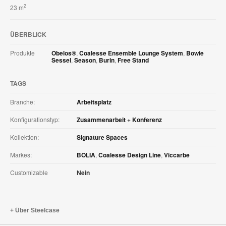
2
23 m
ÜBERBLICK
Produkte
Obelos®
,
Coalesse Ensemble Lounge System
,
Bowie
Sessel
,
Season
,
Burin
,
Free Stand
TAGS
Branche:
Arbeitsplatz
Konfigurationstyp:
Zusammenarbeit + Konferenz
Kollektion:
Signature Spaces
Markes:
BOLIA
,
Coalesse Design Line
,
Viccarbe
Customizable
Nein
Über Steelcase