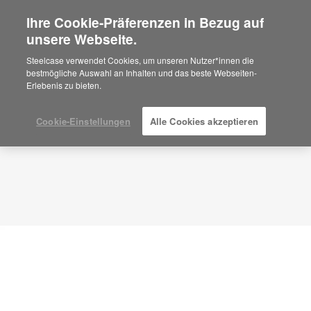
Ihre Cookie-Präferenzen in Bezug auf
×
Are you in United States?
unsere Webseite.
Planungsidee
ID: FK8VF4XQ
Would you like to see Products we sell in
Steelcase verwendet Cookies, um unseren Nutzer*innen die
your region?
bestmögliche Auswahl an Inhalten und das beste Webseiten-
Erlebenis zu bieten.
Americas
English
Español
Cookie-Einstellungen
Alle Cookies akzeptieren