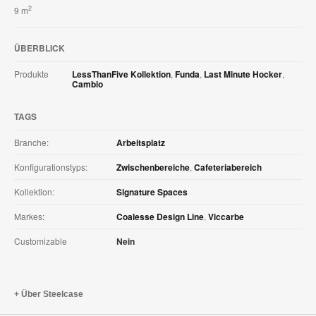
2
9 m
ÜBERBLICK
Produkte
LessThanFive Kollektion
,
Funda
,
Last Minute Hocker
,
Cambio
TAGS
Branche:
Arbeitsplatz
Konfigurationstyps:
Zwischenbereiche
,
Cafeteriabereich
Kollektion:
Signature Spaces
Markes:
Coalesse Design Line
,
Viccarbe
Customizable
Nein
Über Steelcase