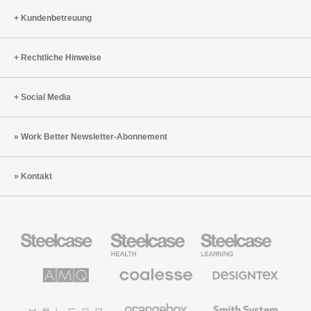
Kundenbetreuung
Rechtliche Hinweise
Social Media
Work Better Newsletter-Abonnement
Kontakt
Steelcase
Steelcase
Steelcase
Büromöbel
Health
Education
Möbel
AMQ
Coalesse
Designtex
Solutions
Büromöbel
Textilien
und
Wandverkleidung
Halcon
Orangebox
Smith
System