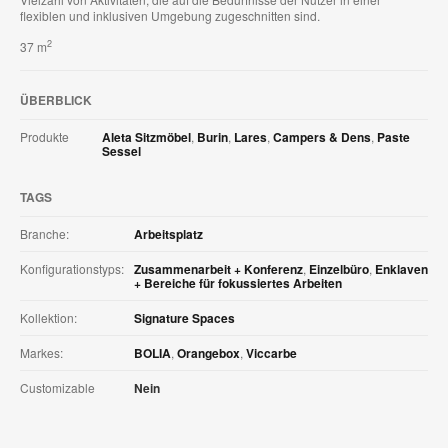
flexiblen und inklusiven Umgebung zugeschnitten sind.
2
37 m
ÜBERBLICK
Produkte
Aleta Sitzmöbel
,
Burin
,
Lares
,
Campers & Dens
,
Paste
Sessel
TAGS
Branche:
Arbeitsplatz
Konfigurationstyps:
Zusammenarbeit + Konferenz
,
Einzelbüro
,
Enklaven
+ Bereiche für fokussiertes Arbeiten
Kollektion:
Signature Spaces
Markes:
BOLIA
,
Orangebox
,
Viccarbe
Customizable
Nein