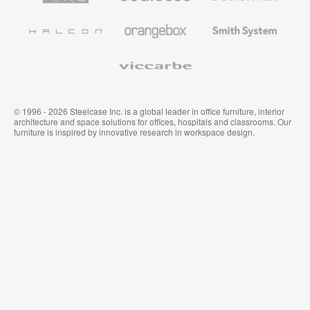
und
Wandverkleidung
Halcon
Orangebox
Smith
System
Viccarbe
© 1996 - 2026 Steelcase Inc. is a global leader in office furniture, interior
architecture and space solutions for offices, hospitals and classrooms. Our
furniture is inspired by innovative research in workspace design.