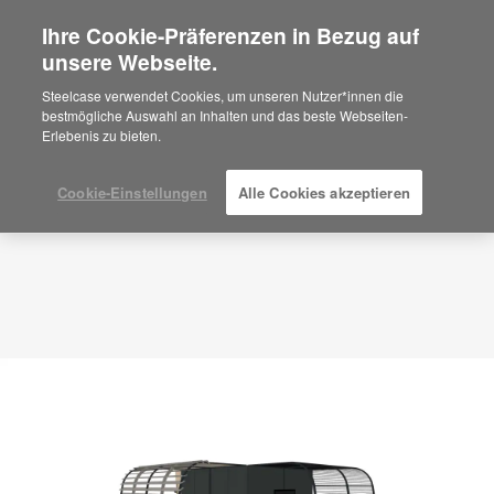
Ihre Cookie-Präferenzen in Bezug auf
×
Are you in United States?
unsere Webseite.
Planungsidee
ID: VR5AR9GJ
Would you like to see Products we sell in
Steelcase verwendet Cookies, um unseren Nutzer*innen die
your region?
bestmögliche Auswahl an Inhalten und das beste Webseiten-
Erlebenis zu bieten.
Americas
English
Español
Cookie-Einstellungen
Alle Cookies akzeptieren