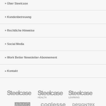
Über Steelcase
Kundenbetreuung
Rechtliche Hinweise
Social Media
Work Better Newsletter-Abonnement
Kontakt
Steelcase
Steelcase
Steelcase
Büromöbel
Health
Education
Möbel
AMQ
Coalesse
Designtex
Solutions
Büromöbel
Textilien