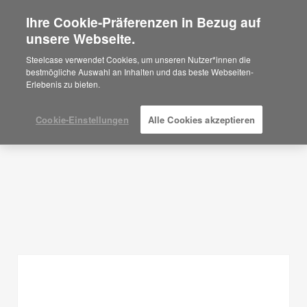
Ihre Cookie-Präferenzen in Bezug auf
×
Are you in United States?
unsere Webseite.
Planungsideen
Would you like to see Products we sell in
Steelcase verwendet Cookies, um unseren Nutzer*innen die
your region?
bestmögliche Auswahl an Inhalten und das beste Webseiten-
FILTER ANZEIGEN
Erlebenis zu bieten.
Americas
English
Español
Cookie-Einstellungen
Alle Cookies akzeptieren