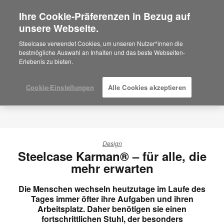
Ihre Cookie-Präferenzen in Bezug auf
×
Are you in United States?
unsere Webseite.
Would you like to see Products we sell in
Steelcase verwendet Cookies, um unseren Nutzer*innen die
your region?
bestmögliche Auswahl an Inhalten und das beste Webseiten-
Erlebenis zu bieten.
Americas
English
Español
Cookie-Einstellungen
Alle Cookies akzeptieren
Design
Steelcase Karman® – für alle, die
mehr erwarten
Die Menschen wechseln heutzutage im Laufe des
Tages immer öfter ihre Aufgaben und ihren
Arbeitsplatz. Daher benötigen sie einen
fortschrittlichen Stuhl, der besonders