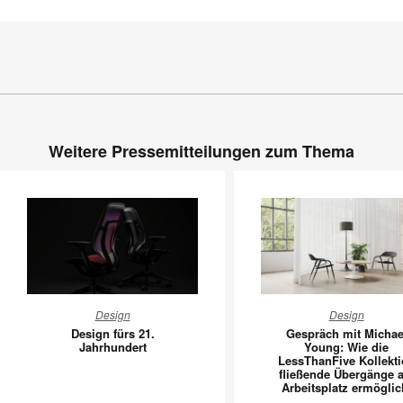
Weitere Pressemitteilungen zum Thema
Design
Gespräc
Design
Design
fürs
mit
Design fürs 21.
Gespräch mit Michae
21.
Michael
Jahrhundert
Young: Wie die
LessThanFive Kollekt
Jahrhundert
Young:
fließende Übergänge 
Wie
Arbeitsplatz ermöglic