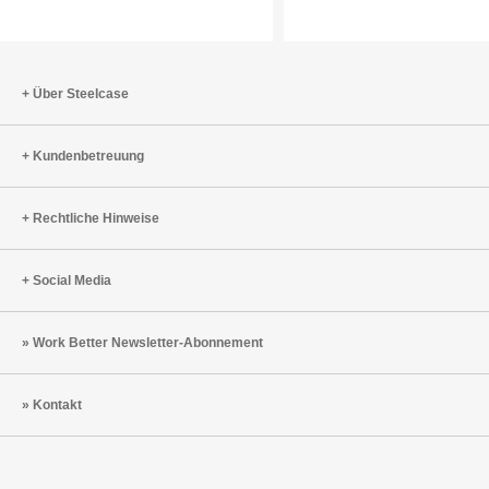
die
LessTha
Kollektio
fließend
Über Steelcase
Übergän
am
Arbeitspl
Kundenbetreuung
ermöglic
Rechtliche Hinweise
Social Media
Work Better Newsletter-Abonnement
Kontakt