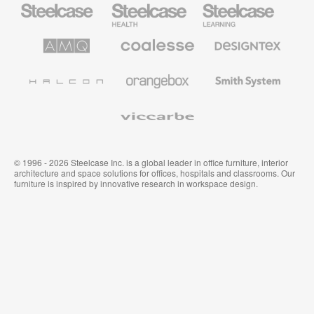
Steelcase
Steelcase
Steelcase
Büromöbel
Health
Education
Möbel
AMQ
Coalesse
Designtex
Solutions
Büromöbel
Textilien
und
Wandverkleidung
Halcon
Orangebox
Smith
System
Viccarbe
© 1996 - 2026 Steelcase Inc. is a global leader in office furniture, interior
architecture and space solutions for offices, hospitals and classrooms. Our
furniture is inspired by innovative research in workspace design.