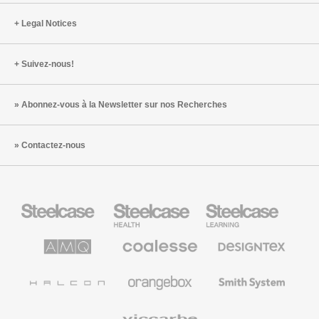
des
Legal Notices
espaces
de
travail
Suivez-nous!
Abonnez-vous à la Newsletter sur nos Recherches
Contactez-nous
Steelcase
Steelcase
Steelcase
Health
Mobilier
pour
le
AMQ
Coalesse
Designtex
secteur
Solutions
Mobilier
Textiles
de
de
et
l’Education
Bureau
Revêtements
Halcon
Orangebox
Smith
Premium
Muraux
System
Viccarbe