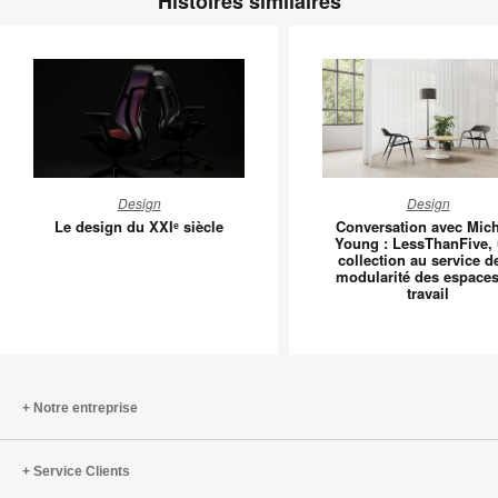
Histoires similaires
Le
Conversa
Design
Design
design
avec
Le design du XXIᵉ siècle
Conversation avec Mic
du
Michael
Young : LessThanFive,
collection au service de
XXIᵉ
Young
modularité des espace
siècle
:
travail
LessTha
une
collectio
au
Notre entreprise
service
de
la
Service Clients
modulari