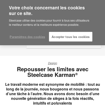
Votre choix concernant les cookies
×
Are you in United States?
sur ce site.
Would you like to see Products we sell in
Steelcase utilise des cookies pour fournir à tous ses utilisateurs
your region?
le meilleur contenu et la meilleure expérience possible.
Americas
English
Paramètres des cookies
Accepter tous les cookies
Español
Design
Repousser les limites avec
Steelcase Karman
®
Le travail moderne est synonyme de mobilité : tout au
long de la journée, nous bougeons et nous passons
d’une tâche à l’autre. Nous avons donc besoin d’une
nouvelle génération de sièges à la fois réactifs,
intuitifs et polyvalents