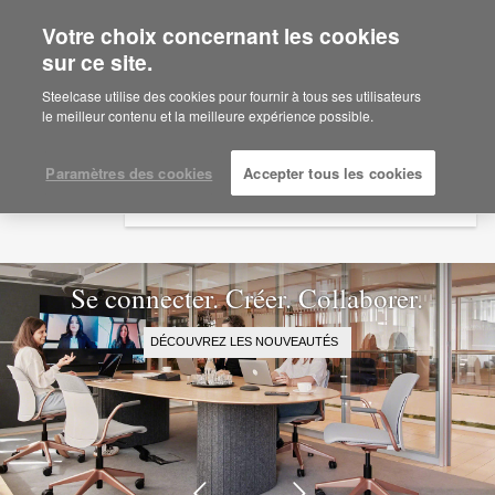
Votre choix concernant les cookies
×
Are you in United States?
sur ce site.
Would you like to see Products we sell in
Steelcase utilise des cookies pour fournir à tous ses utilisateurs
your region?
le meilleur contenu et la meilleure expérience possible.
Americas
English
Paramètres des cookies
Accepter tous les cookies
Español
Se connecter. Créer. Collaborer.
DÉCOUVREZ LES NOUVEAUTÉS