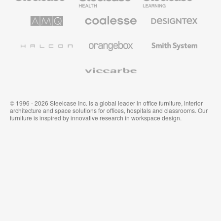
pour
le
AMQ
Coalesse
Designtex
secteur
Solutions
Mobilier
Textiles
de
de
et
l’Education
Bureau
Revêtements
Halcon
Orangebox
Smith
Premium
Muraux
System
Viccarbe
© 1996 - 2026 Steelcase Inc. is a global leader in office furniture, interior
architecture and space solutions for offices, hospitals and classrooms. Our
furniture is inspired by innovative research in workspace design.