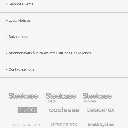
Service Clients
Legal Notices
Suivez-nous!
Abonnez-vous à la Newsletter sur nos Recherches
Contactez-nous
Steelcase
Steelcase
Steelcase
Health
Mobilier
pour
le
AMQ
Coalesse
Designtex
secteur
Solutions
Mobilier
Textiles
de
de
et
l’Education
Bureau
Revêtements
Halcon
Orangebox
Smith
Premium
Muraux
System