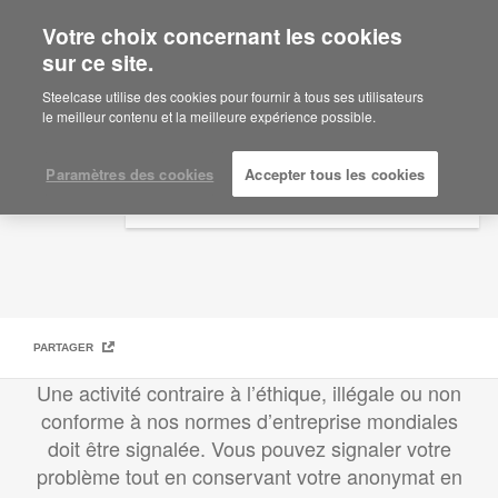
Votre choix concernant les cookies
×
Are you in United States?
sur ce site.
Politiques de conformité d’entreprise
Would you like to see Products we sell in
Steelcase utilise des cookies pour fournir à tous ses utilisateurs
your region?
le meilleur contenu et la meilleure expérience possible.
Americas
English
Paramètres des cookies
Accepter tous les cookies
Español
PARTAGER
Une activité contraire à l’éthique, illégale ou non
conforme à nos normes d’entreprise mondiales
doit être signalée. Vous pouvez signaler votre
problème tout en conservant votre anonymat en