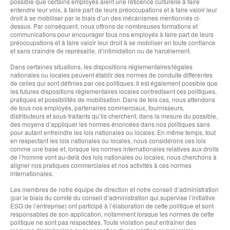
possible que certains employés aient une réticence culturelle à faire
entendre leur voix, à faire part de leurs préoccupations et à faire valoir leur
droit à se mobiliser par le biais d’un des mécanismes mentionnés ci-
dessus. Par conséquent, nous offrons de nombreuses formations et
communications pour encourager tous nos employés à faire part de leurs
préoccupations et à faire valoir leur droit à se mobiliser en toute confiance
et sans craindre de représaille, d’intimidation ou de harcèlement.
Dans certaines situations, les dispositions réglementaires/légales
nationales ou locales peuvent établir des normes de conduite différentes
de celles qui sont définies par ces politiques. Il est également possible que
les futures dispositions réglementaires locales contredisent ces politiques,
pratiques et possibilités de mobilisation. Dans de tels cas, nous attendons
de tous nos employés, partenaires commerciaux, fournisseurs,
distributeurs et sous-traitants qu’ils cherchent, dans la mesure du possible,
des moyens d’appliquer les normes énoncées dans nos politiques sans
pour autant enfreindre les lois nationales ou locales. En même temps, tout
en respectant les lois nationales ou locales, nous considérons ces lois
comme une base et, lorsque les normes internationales relatives aux droits
de l’homme vont au-delà des lois nationales ou locales, nous cherchons à
aligner nos pratiques commerciales et nos activités à ces normes
internationales.
Les membres de notre équipe de direction et notre conseil d’administration
(par le biais du comité du conseil d’administration qui supervise l’initiative
ESG de l’entreprise) ont participé à l’élaboration de cette politique et sont
responsables de son application, notamment lorsque les normes de cette
politique ne sont pas respectées. Toute violation peut entraîner des