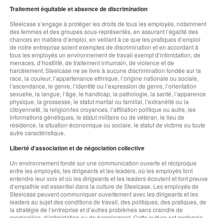
Traitement équitable et absence de discrimination
Steelcase s’engage à protéger les droits de tous les employés, notamment
des femmes et des groupes sous-représentés, en assurant l’égalité des
chances en matière d’emploi, en veillant à ce que les pratiques d’emploi
de notre entreprise soient exemptes de discrimination et en accordant à
tous les employés un environnement de travail exempt d’intimidation, de
menaces, d’hostilité, de traitement inhumain, de violence et de
harcèlement. Steelcase ne se livre à aucune discrimination fondée sur la
race, la couleur, l’appartenance ethnique, l’origine nationale ou sociale,
l’ascendance, le genre, l’identité ou l’expression de genre, l’orientation
sexuelle, la langue, l’âge, le handicap, la pathologie, la santé, l’apparence
physique, la grossesse, le statut marital ou familial, l’extranéité ou la
citoyenneté, la religion/les croyances, l’affiliation politique ou autre, les
informations génétiques, le statut militaire ou de vétéran, le lieu de
résidence, la situation économique ou sociale, le statut de victime ou toute
autre caractéristique.
Liberté d’association et de négociation collective
Un environnement fondé sur une communication ouverte et réciproque
entre les employés, les dirigeants et les leaders, où les employés font
entendre leur voix et où les dirigeants et les leaders écoutent et font preuve
d’empathie est essentiel dans la culture de Steelcase. Les employés de
Steelcase peuvent communiquer ouvertement avec les dirigeants et les
leaders au sujet des conditions de travail, des politiques, des pratiques, de
la stratégie de l’entreprise et d’autres problèmes sans craindre de
représailles, d’intimidation ou de harcèlement. Cette culture est renforcée