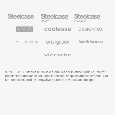
Steelcase
Steelcase
Steelcase
Health
Mobilier
pour
le
AMQ
Coalesse
Designtex
secteur
Solutions
Mobilier
Textiles
de
de
et
l’Education
Bureau
Revêtements
Halcon
Orangebox
Smith
Premium
Muraux
System
Viccarbe
© 1996 - 2026 Steelcase Inc. is a global leader in office furniture, interior
architecture and space solutions for offices, hospitals and classrooms. Our
furniture is inspired by innovative research in workspace design.