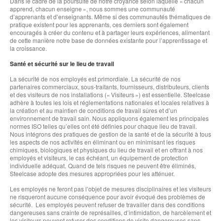
Dans le cadre de la poursuite de notre croyance selon laquelle « chacun
apprend, chacun enseigne », nous sommes une communauté
d’apprenants et d’enseignants. Même si des communautés thématiques de
pratique existent pour les apprenants, ces derniers sont également
encouragés à créer du contenu et à partager leurs expériences, alimentant
de cette manière notre base de données existante pour l’apprentissage et
la croissance.
Santé et sécurité sur le lieu de travail
La sécurité de nos employés est primordiale. La sécurité de nos
partenaires commerciaux, sous-traitants, fournisseurs, distributeurs, clients
et des visiteurs de nos installations (« Visiteurs ») est essentielle. Steelcase
adhère à toutes les lois et réglementations nationales et locales relatives à
la création et au maintien de conditions de travail sûres et d’un
environnement de travail sain. Nous appliquons également les principales
normes ISO telles qu’elles ont été définies pour chaque lieu de travail.
Nous intégrons des pratiques de gestion de la santé et de la sécurité à tous
les aspects de nos activités en éliminant ou en minimisant les risques
chimiques, biologiques et physiques du lieu de travail et en offrant à nos
employés et visiteurs, le cas échéant, un équipement de protection
individuelle adéquat. Quand de tels risques ne peuvent être éliminés,
Steelcase adopte des mesures appropriées pour les atténuer.
Les employés ne feront pas l’objet de mesures disciplinaires et les visiteurs
ne risqueront aucune conséquence pour avoir évoqué des problèmes de
sécurité. Les employés peuvent refuser de travailler dans des conditions
dangereuses sans crainte de représailles, d’intimidation, de harcèlement et
les visiteurs peuvent refuser des conditions de visite dangereuses sans