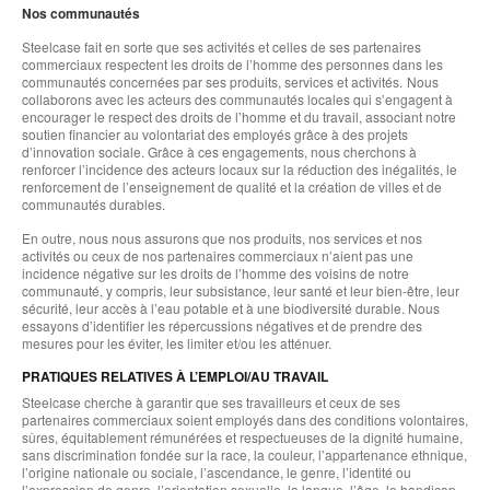
Nos communautés
Steelcase fait en sorte que ses activités et celles de ses partenaires
commerciaux respectent les droits de l’homme des personnes dans les
communautés concernées par ses produits, services et activités. Nous
collaborons avec les acteurs des communautés locales qui s’engagent à
encourager le respect des droits de l’homme et du travail, associant notre
soutien financier au volontariat des employés grâce à des projets
d’innovation sociale. Grâce à ces engagements, nous cherchons à
renforcer l’incidence des acteurs locaux sur la réduction des inégalités, le
renforcement de l’enseignement de qualité et la création de villes et de
communautés durables.
En outre, nous nous assurons que nos produits, nos services et nos
activités ou ceux de nos partenaires commerciaux n’aient pas une
incidence négative sur les droits de l’homme des voisins de notre
communauté, y compris, leur subsistance, leur santé et leur bien-être, leur
sécurité, leur accès à l’eau potable et à une biodiversité durable. Nous
essayons d’identifier les répercussions négatives et de prendre des
mesures pour les éviter, les limiter et/ou les atténuer.
PRATIQUES RELATIVES À L’EMPLOI/AU TRAVAIL
Steelcase cherche à garantir que ses travailleurs et ceux de ses
partenaires commerciaux soient employés dans des conditions volontaires,
sûres, équitablement rémunérées et respectueuses de la dignité humaine,
sans discrimination fondée sur la race, la couleur, l’appartenance ethnique,
l’origine nationale ou sociale, l’ascendance, le genre, l’identité ou
l’expression de genre, l’orientation sexuelle, la langue, l’âge, le handicap,