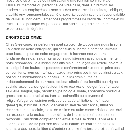
mesures disciplinaires ou la cessation d’une relation commerciale.
Plusieurs membres du personnel de Steelcase, dont la direction, les
leaders et les employés des services des ressources humaines, juridique,
viabilité environnementale, santé et sécurité et achats, ont la responsabilité
de veiller au bon déroulement des programmes de droits de l’homme et du
travail. Cette politique est publiée et fait partie intégrante de notre
expérience d’intégration.
DROITS DE L’HOMME
Chez Steelcase, les personnes sont au cœur de tout ce que nous faisons.
La vision de notre entreprise, qui consiste à libérer le potentiel humain
pour tous, en plus de notre engagement à incarner nos valeurs
fondamentales dans nos interactions quotidiennes avec tous, alimentent
notre responsabilité à mener nos affaires d’une façon qui reflète les droits
et la dignité de toutes les personnes conformément aux droits, principes,
conventions, normes internationaux et aux principes internes ainsi qu’aux
politiques mentionnées ci-dessus. Tous les êtres humains,
indépendamment de leur race, couleur, ethnicité, nationalité ou origine
sociale, ascendance, genre, identité ou expression de genre, orientation
sexuelle, langue, âge, handicap, pathologie, santé, apparence physique,
grossesse, statut marital ou familial, extranéité ou citoyenneté,
religion/croyance, opinion politique ou autre affiliation, information
génétique, statut militaire ou de vétéran, lieu de résidence, situation
économique ou sociale, statut de victime ou autre caractéristique, ont droit
au respect et à la protection des droits de l’homme internationalement
reconnus. Ces droits comprennent, entre autres, le droit à la vie et à la
liberté, le droit de ne pas être asservi ni torturé, le droit de ne pas être
soumis à des abus, la liberté d’opinion et d’expression, le droit au travail et