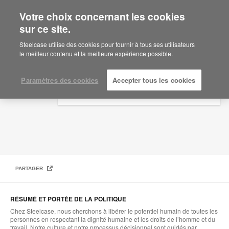
Votre choix concernant les cookies
×
Are you in United States?
sur ce site.
Politique globale relative aux droits de
l’homme et du travail
Would you like to see Products we sell in
Steelcase utilise des cookies pour fournir à tous ses utilisateurs
your region?
le meilleur contenu et la meilleure expérience possible.
Americas
English
Paramètres des cookies
Accepter tous les cookies
Español
PARTAGER
RÉSUMÉ ET PORTÉE DE LA POLITIQUE
Chez Steelcase, nous cherchons à libérer le potentiel humain de toutes les
personnes en respectant la dignité humaine et les droits de l’homme et du
travail. Notre culture et notre processus décisionnel sont guidés par