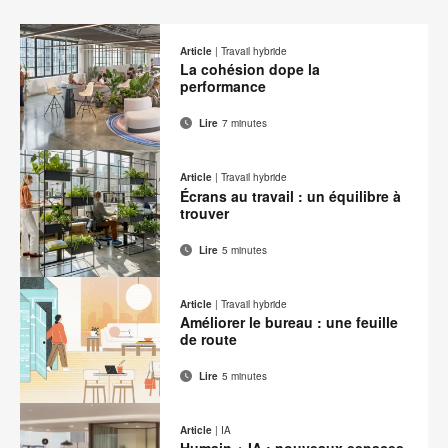
Article
|
Travail hybride
La cohésion dope la
performance
Lire
7 minutes
Adresse
Imprimer
Partager
Partager
Partager
Partager
de
sur
sur
sur
sur
cette
Article
|
Travail hybride
contact
Facebook
Twitter
Pinterest
LinkedIn
Écrans au travail : un équilibre à
page
trouver
Lire
5 minutes
Adresse
Imprimer
Partager
Partager
Partager
Partager
de
sur
sur
sur
sur
cette
Article
|
Travail hybride
contact
Facebook
Twitter
Pinterest
LinkedIn
Améliorer le bureau : une feuille
page
de route
Lire
5 minutes
Adresse
Imprimer
Partager
Partager
Partager
Partager
de
sur
sur
sur
sur
cette
Article
|
IA
contact
Facebook
Twitter
Pinterest
LinkedIn
Humain + IA : nouveaux espaces