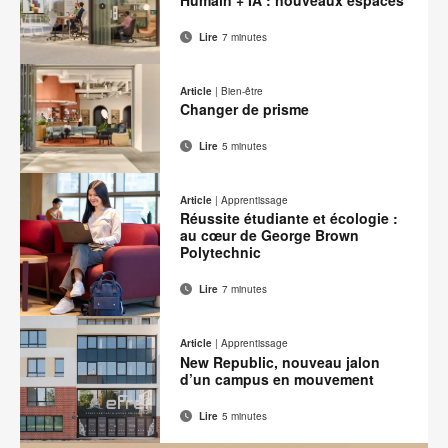
page
Lire
7 minutes
Adresse
Imprimer
Partager
Partager
Partager
Partager
de
sur
sur
sur
sur
cette
Article
|
Bien-être
contact
Facebook
Twitter
Pinterest
LinkedIn
Changer de prisme
page
Lire
5 minutes
Adresse
Imprimer
Partager
Partager
Partager
Partager
de
sur
sur
sur
sur
cette
Article
|
Apprentissage
contact
Facebook
Twitter
Pinterest
LinkedIn
Réussite étudiante et écologie :
page
au cœur de George Brown
Polytechnic
Lire
7 minutes
Adresse
Imprimer
Partager
Partager
Partager
Partager
de
sur
sur
sur
sur
cette
Article
|
Apprentissage
contact
Facebook
Twitter
Pinterest
LinkedIn
New Republic, nouveau jalon
page
d’un campus en mouvement
Lire
5 minutes
Adresse
Imprimer
Partager
Partager
Partager
Partager