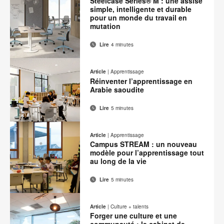
Steelcase Series® M : une assise
page
simple, intelligente et durable
pour un monde du travail en
mutation
Lire
4 minutes
Adresse
Imprimer
Partager
Partager
Partager
Partager
de
sur
sur
sur
sur
cette
Article
|
Apprentissage
contact
Facebook
Twitter
Pinterest
LinkedIn
Réinventer l’apprentissage en
page
Arabie saoudite
Lire
5 minutes
Adresse
Imprimer
Partager
Partager
Partager
Partager
de
sur
sur
sur
sur
cette
Article
|
Apprentissage
contact
Facebook
Twitter
Pinterest
LinkedIn
Campus STREAM : un nouveau
page
modèle pour l’apprentissage tout
au long de la vie
Lire
5 minutes
Adresse
Imprimer
Partager
Partager
Partager
Partager
de
sur
sur
sur
sur
cette
Article
|
Culture + talents
contact
Facebook
Twitter
Pinterest
LinkedIn
Forger une culture et une
page