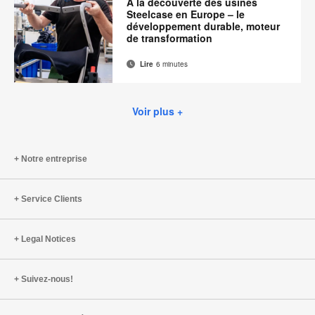
À la découverte des usines
page
Steelcase en Europe – le
développement durable, moteur
de transformation
Lire
6 minutes
Adresse
Imprimer
Partager
Partager
Partager
Partager
de
sur
sur
sur
sur
cette
contact
Facebook
Twitter
Pinterest
LinkedIn
Voir plus +
page
Notre entreprise
Service Clients
Legal Notices
Suivez-nous!