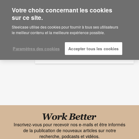
Votre choix concernant les cookies
×
Are you in United States?
sur ce site.
Recherches
Would you like to see Products we sell in
Steelcase utilise des cookies pour fournir à tous ses utilisateurs
your region?
le meilleur contenu et la meilleure expérience possible.
Sujet
Type de contenu
Americas
English
Paramètres des cookies
Accepter tous les cookies
Español
Black
font
Inscrivez-vous pour recevoir nos e-mails et être informés
de la publication de nouveaux articles sur notre
Work
recherche, podcasts et vidéos.