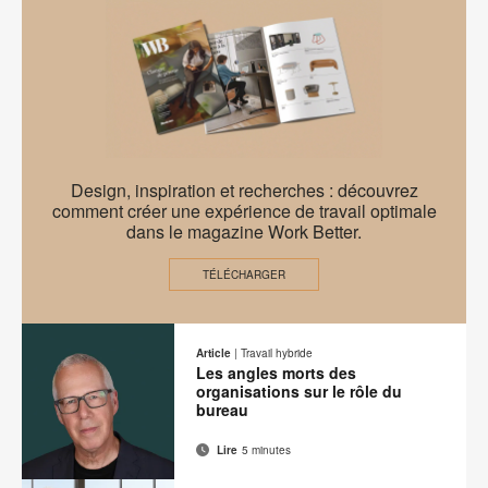
de
sur
sur
sur
sur
cette
contact
Facebook
Twitter
Pinterest
LinkedIn
page
EMEA
Design, inspiration et recherches : découvrez
Work
comment créer une expérience de travail optimale
dans le magazine Work Better.
Better
–
TÉLÉCHARGER
A
New
Article
|
Travail hybride
Mindeset
Les angles morts des
organisations sur le rôle du
bureau
Lire
5 minutes
Adresse
Imprimer
Partager
Partager
Partager
Partager