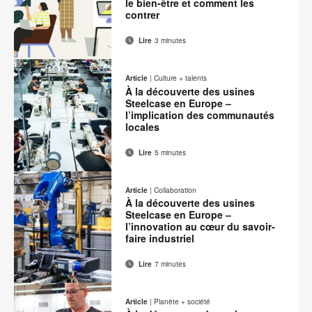
le bien-être et comment les
contrer
Lire
3 minutes
Adresse
Imprimer
Partager
Partager
Partager
Partager
de
sur
sur
sur
sur
cette
Article
|
Culture + talents
contact
Facebook
Twitter
Pinterest
LinkedIn
À la découverte des usines
page
Steelcase en Europe –
l’implication des communautés
locales
Lire
5 minutes
Adresse
Imprimer
Partager
Partager
Partager
Partager
de
sur
sur
sur
sur
cette
Article
|
Collaboration
contact
Facebook
Twitter
Pinterest
LinkedIn
À la découverte des usines
page
Steelcase en Europe –
l’innovation au cœur du savoir-
faire industriel
Lire
7 minutes
Adresse
Imprimer
Partager
Partager
Partager
Partager
de
sur
sur
sur
sur
cette
Article
|
Planète + société
contact
Facebook
Twitter
Pinterest
LinkedIn