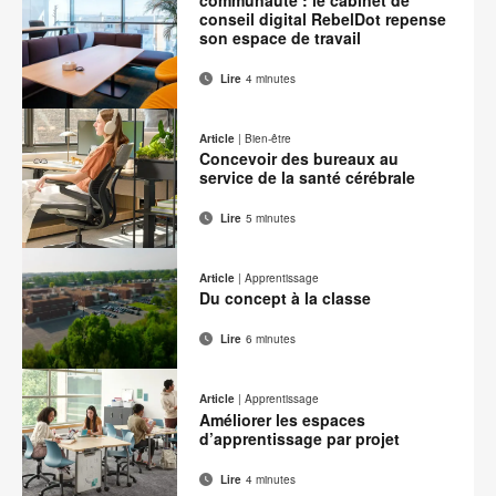
communauté : le cabinet de
conseil digital RebelDot repense
son espace de travail
Lire
4 minutes
Adresse
Imprimer
Partager
Partager
Partager
Partager
de
sur
sur
sur
sur
cette
Article
|
Bien-être
contact
Facebook
Twitter
Pinterest
LinkedIn
Concevoir des bureaux au
page
service de la santé cérébrale
Lire
5 minutes
Adresse
Imprimer
Partager
Partager
Partager
Partager
de
sur
sur
sur
sur
cette
Article
|
Apprentissage
contact
Facebook
Twitter
Pinterest
LinkedIn
Du concept à la classe
page
Lire
6 minutes
Adresse
Imprimer
Partager
Partager
Partager
Partager
de
sur
sur
sur
sur
cette
Article
|
Apprentissage
contact
Facebook
Twitter
Pinterest
LinkedIn
Améliorer les espaces
page
d’apprentissage par projet
Lire
4 minutes