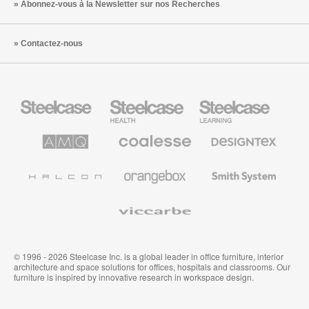
Abonnez-vous à la Newsletter sur nos Recherches
Contactez-nous
Steelcase
Steelcase
Steelcase
Health
Mobilier
pour
le
AMQ
Coalesse
Designtex
secteur
Solutions
Mobilier
Textiles
de
de
et
l’Education
Bureau
Revêtements
Halcon
Orangebox
Smith
Premium
Muraux
System
Viccarbe
© 1996 - 2026 Steelcase Inc. is a global leader in office furniture, interior
architecture and space solutions for offices, hospitals and classrooms. Our
furniture is inspired by innovative research in workspace design.