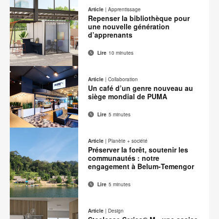
de
sur
sur
sur
sur
cette
Article
|
Apprentissage
contact
Facebook
Twitter
Pinterest
LinkedIn
Repenser la bibliothèque pour
page
une nouvelle génération
d’apprenants
Lire
10 minutes
Adresse
Imprimer
Partager
Partager
Partager
Partager
de
sur
sur
sur
sur
cette
Article
|
Collaboration
contact
Facebook
Twitter
Pinterest
LinkedIn
Un café d’un genre nouveau au
page
siège mondial de PUMA
Lire
5 minutes
Adresse
Imprimer
Partager
Partager
Partager
Partager
de
sur
sur
sur
sur
cette
Article
|
Planète + société
contact
Facebook
Twitter
Pinterest
LinkedIn
Préserver la forêt, soutenir les
page
communautés : notre
engagement à Belum‑Temengor
Lire
5 minutes
Adresse
Imprimer
Partager
Partager
Partager
Partager
de
sur
sur
sur
sur
cette
Article
|
Design
contact
Facebook
Twitter
Pinterest
LinkedIn