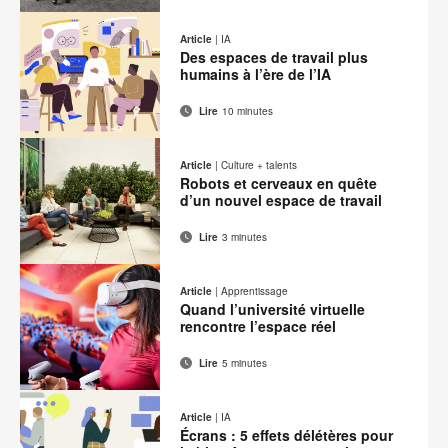
Adresse
Imprimer
Partager
Partager
Partager
Partager
de
sur
sur
sur
sur
cette
Article
|
IA
contact
Facebook
Twitter
Pinterest
LinkedIn
Des espaces de travail plus
page
humains à l’ère de l’IA
Lire
10 minutes
Adresse
Imprimer
Partager
Partager
Partager
Partager
de
sur
sur
sur
sur
cette
Article
|
Culture + talents
contact
Facebook
Twitter
Pinterest
LinkedIn
Robots et cerveaux en quête
page
d’un nouvel espace de travail
Lire
3 minutes
Adresse
Imprimer
Partager
Partager
Partager
Partager
de
sur
sur
sur
sur
cette
Article
|
Apprentissage
contact
Facebook
Twitter
Pinterest
LinkedIn
Quand l’université virtuelle
page
rencontre l’espace réel
Lire
5 minutes
Adresse
Imprimer
Partager
Partager
Partager
Partager
de
sur
sur
sur
sur
cette
Article
|
IA
contact
Facebook
Twitter
Pinterest
LinkedIn
Écrans : 5 effets délétères pour
page