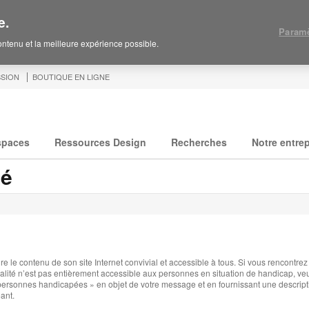
e.
Paramè
contenu et la meilleure expérience possible.
SION
BOUTIQUE EN LIGNE
spaces
Ressources Design
Recherches
Notre entrep
té
e le contenu de son site Internet convivial et accessible à tous. Si vous rencontrez 
ité n’est pas entièrement accessible aux personnes en situation de handicap, veuil
 personnes handicapées » en objet de votre message et en fournissant une descript
ant.