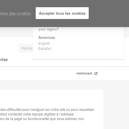
×
Are you in United States?
tres des cookies
Accepter tous les cookies
Would you like to see Products we sell in
your region?
SE CONNECTER/S'INSCRIRE
Americas
English
Español
rise
PARTAGER
des difficultés pour naviguer sur notre site ou pour visualiser
lez contacter notre équipe digitale à l’adresse
ion de la page ou fonctionnalité que vous estimez non