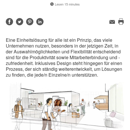
Lesen 15 minutes
Auf
Auf
Auf
Auf
E-
Mail-
Die
Facebook
Twitter
Pinterest
LinkedIn
Adresse
Sei
teilen
teilen
teilen
teilen
Eine Einheitslösung für alle ist ein Prinzip, das viele
dru
Unternehmen nutzen, besonders in der jetzigen Zeit, in
der Auswahlmöglichkeiten und Flexibilität entscheidend
sind für die Produktivität sowie Mitarbeiterbindung und -
zufriedenheit. Inklusives Design steht hingegen für einen
Prozess, der sich ständig weiterentwickelt, um Lösungen
zu finden, die jede/n Einzelne/n unterstützen.