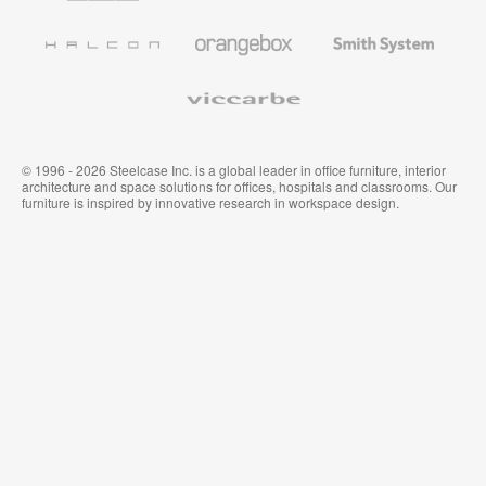
und
Wandverkleidung
Halcon
Orangebox
Smith
System
Viccarbe
© 1996 - 2026 Steelcase Inc. is a global leader in office furniture, interior
architecture and space solutions for offices, hospitals and classrooms. Our
furniture is inspired by innovative research in workspace design.