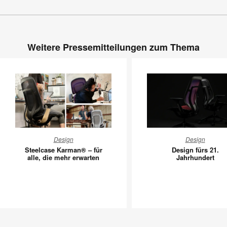
Weitere Pressemitteilungen zum Thema
Steelcase
Design
Design
Design
Karman®
fürs
Steelcase Karman® – für
Design fürs 21.
–
21.
alle, die mehr erwarten
Jahrhundert
für
Jahrhund
alle,
die
mehr
erwarten