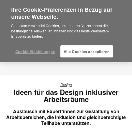
Ihre Cookie-Präferenzen in Bezug auf
×
Are you in United States?
unsere Webseite.
Would you like to see Products we sell in
Steelcase verwendet Cookies, um unseren Nutzer*innen die
your region?
bestmögliche Auswahl an Inhalten und das beste Webseiten-
Erlebenis zu bieten.
Americas
English
Español
Cookie-Einstellungen
Alle Cookies akzeptieren
Design
Ideen für das Design inklusiver
Arbeitsräume
Austausch mit Expert*innen zur Gestaltung von
Arbeitsbereichen, die Inklusion und gleichberechtigte
Teilhabe unterstützen.