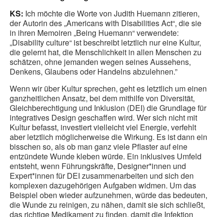
KS:
Ich möchte die Worte von Judith Huemann zitieren,
der Autorin des „Americans with Disabilities Act“, die sie
in ihren Memoiren „Being Huemann“ verwendete:
„Disability culture“ ist beschreibt letztlich nur eine Kultur,
die gelernt hat, die Menschlichkeit in allen Menschen zu
schätzen, ohne jemanden wegen seines Aussehens,
Denkens, Glaubens oder Handelns abzulehnen.”
Wenn wir über Kultur sprechen, geht es letztlich um einen
ganzheitlichen Ansatz, bei dem mithilfe von Diversität,
Gleichberechtigung und Inklusion (DEI) die Grundlage für
integratives Design geschaffen wird. Wer sich nicht mit
Kultur befasst, investiert vielleicht viel Energie, verfehlt
aber letztlich möglicherweise die Wirkung. Es ist dann ein
bisschen so, als ob man ganz viele Pflaster auf eine
entzündete Wunde kleben würde. Ein inklusives Umfeld
entsteht, wenn Führungskräfte, Designer*innen und
Expert*innen für DEI zusammenarbeiten und sich den
komplexen dazugehörigen Aufgaben widmen. Um das
Beispiel oben wieder aufzunehmen, würde das bedeuten,
die Wunde zu reinigen, zu nähen, damit sie sich schließt,
das richtige Medikament zu finden, damit die Infektion