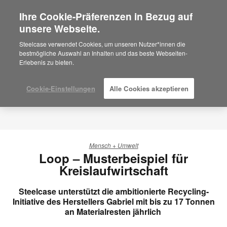
Ihre Cookie-Präferenzen in Bezug auf
×
Are you in United States?
unsere Webseite.
Would you like to see Products we sell in
Steelcase verwendet Cookies, um unseren Nutzer*innen die
your region?
bestmögliche Auswahl an Inhalten und das beste Webseiten-
Erlebenis zu bieten.
Americas
English
Español
Cookie-Einstellungen
Alle Cookies akzeptieren
Mensch + Umwelt
Loop – Musterbeispiel für
Kreislaufwirtschaft
Steelcase unterstützt die ambitionierte Recycling-
Initiative des Herstellers Gabriel mit bis zu 17 Tonnen
an Materialresten jährlich