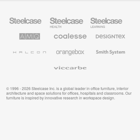
Steelcase
Steelcase
Steelcase
Büromöbel
Health
Education
Möbel
AMQ
Coalesse
Designtex
Solutions
Büromöbel
Textilien
und
Wandverkleidung
Halcon
Orangebox
Smith
System
Viccarbe
© 1996 - 2026 Steelcase Inc. is a global leader in office furniture, interior
architecture and space solutions for offices, hospitals and classrooms. Our
furniture is inspired by innovative research in workspace design.