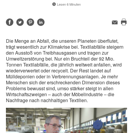
Lesen 6 Minuten
Auf
Auf
Auf
Auf
E-
Mail-
Die
Facebook
Twitter
Pinterest
LinkedIn
Adresse
Sei
teilen
teilen
teilen
teilen
Die Menge an Abfall, die unseren Planeten überflutet,
dru
trägt wesentlich zur Klimakrise bei. Textilabfälle steigern
den Ausstoß von Treibhausgasen und tragen zur
Umweltzerstörung bei. Nur ein Bruchteil der 92 Mio.
Tonnen Textilabfälle, die jährlich weltweit anfallen, wird
wiederverwertet oder recycelt. Der Rest landet auf
Mülldeponien oder in Verbrennungsanlagen. Je mehr
Menschen sich der erschreckenden Dimension dieses
Problems bewusst sind, umso stärker steigt in allen
Wirtschaftszweigen – auch der Möbelindustrie – die
Nachfrage nach nachhaltigen Textilien.