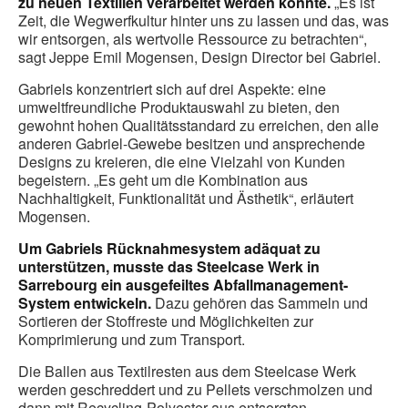
zu neuen Textilien verarbeitet werden konnte.
„Es ist
Zeit, die Wegwerfkultur hinter uns zu lassen und das, was
wir entsorgen, als wertvolle Ressource zu betrachten“,
sagt Jeppe Emil Mogensen, Design Director bei Gabriel.
Gabriels konzentriert sich auf drei Aspekte: eine
umweltfreundliche Produktauswahl zu bieten, den
gewohnt hohen Qualitätsstandard zu erreichen, den alle
anderen Gabriel-Gewebe besitzen und ansprechende
Designs zu kreieren, die eine Vielzahl von Kunden
begeistern. „Es geht um die Kombination aus
Nachhaltigkeit, Funktionalität und Ästhetik“, erläutert
Mogensen.
Um Gabriels Rücknahmesystem adäquat zu
unterstützen, musste das Steelcase Werk in
Sarrebourg ein ausgefeiltes Abfallmanagement-
System entwickeln.
Dazu gehören das Sammeln und
Sortieren der Stoffreste und Möglichkeiten zur
Komprimierung und zum Transport.
Die Ballen aus Textilresten aus dem Steelcase Werk
werden geschreddert und zu Pellets verschmolzen und
dann mit Recycling-Polyester aus entsorgten