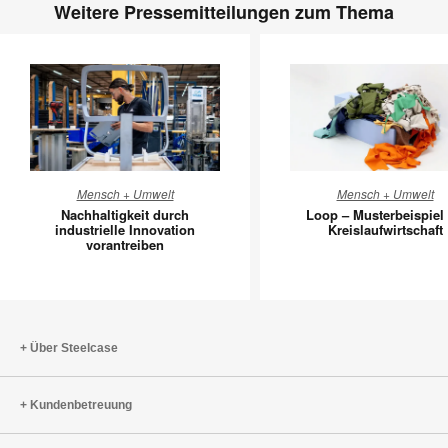
Weitere Pressemitteilungen zum Thema
Nachhaltigkeit
Loop
Mensch + Umwelt
Mensch + Umwelt
durch
–
Nachhaltigkeit durch
Loop – Musterbeispiel 
industrielle
Musterbe
industrielle Innovation
Kreislaufwirtschaft
vorantreiben
Innovation
für
vorantreiben
Kreislauf
Über Steelcase
Kundenbetreuung