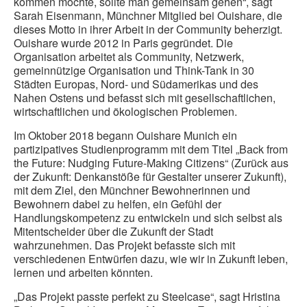
kommen möchte, sollte man gemeinsam gehen“, sagt
Sarah Eisenmann, Münchner Mitglied bei Ouishare, die
dieses Motto in ihrer Arbeit in der Community beherzigt.
Ouishare wurde 2012 in Paris gegründet. Die
Organisation arbeitet als Community, Netzwerk,
gemeinnützige Organisation und Think-Tank in 30
Städten Europas, Nord- und Südamerikas und des
Nahen Ostens und befasst sich mit gesellschaftlichen,
wirtschaftlichen und ökologischen Problemen.
Im Oktober 2018 begann Ouishare Munich ein
partizipatives Studienprogramm mit dem Titel „Back from
the Future: Nudging Future-Making Citizens“ (Zurück aus
der Zukunft: Denkanstöße für Gestalter unserer Zukunft),
mit dem Ziel, den Münchner Bewohnerinnen und
Bewohnern dabei zu helfen, ein Gefühl der
Handlungskompetenz zu entwickeln und sich selbst als
Mitentscheider über die Zukunft der Stadt
wahrzunehmen. Das Projekt befasste sich mit
verschiedenen Entwürfen dazu, wie wir in Zukunft leben,
lernen und arbeiten könnten.
„Das Projekt passte perfekt zu Steelcase“, sagt Hristina