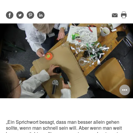
Auf
Auf
Auf
Auf
E-
Mail-
Die
Facebook
Twitter
Pinterest
LinkedIn
Adresse
Sei
teilen
teilen
teilen
teilen
dru
B
ö
„Ein Sprichwort besagt, dass man besser allein gehen
sollte, wenn man schnell sein will. Aber wenn man weit