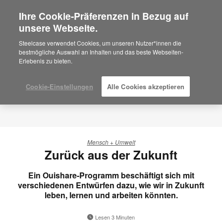
Ihre Cookie-Präferenzen in Bezug auf
×
Are you in United States?
unsere Webseite.
Would you like to see Products we sell in
Steelcase verwendet Cookies, um unseren Nutzer*innen die
your region?
bestmögliche Auswahl an Inhalten und das beste Webseiten-
Erlebenis zu bieten.
Americas
English
Español
Cookie-Einstellungen
Alle Cookies akzeptieren
Mensch + Umwelt
Zurück aus der Zukunft
Ein Ouishare-Programm beschäftigt sich mit
verschiedenen Entwürfen dazu, wie wir in Zukunft
leben, lernen und arbeiten könnten.
Lesen 3 Minuten