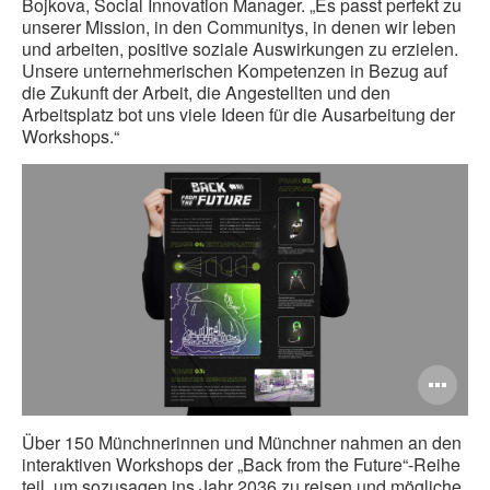
Bojkova, Social Innovation Manager. „Es passt perfekt zu
unserer Mission, in den Communitys, in denen wir leben
und arbeiten, positive soziale Auswirkungen zu erzielen.
Unsere unternehmerischen Kompetenzen in Bezug auf
die Zukunft der Arbeit, die Angestellten und den
Arbeitsplatz bot uns viele Ideen für die Ausarbeitung der
Workshops.“
Bi
öff
Über 150 Münchnerinnen und Münchner nahmen an den
interaktiven Workshops der „Back from the Future“-Reihe
teil, um sozusagen ins Jahr 2036 zu reisen und mögliche