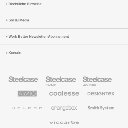
Rechtliche Hinweise
Social Media
Work Better Newsletter-Abonnement
Kontakt
Steelcase
Steelcase
Steelcase
Büromöbel
Health
Education
Möbel
AMQ
Coalesse
Designtex
Solutions
Büromöbel
Textilien
und
Wandverkleidung
Halcon
Orangebox
Smith
System
Viccarbe