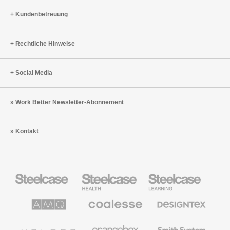
Kundenbetreuung
Rechtliche Hinweise
Social Media
Work Better Newsletter-Abonnement
Kontakt
Steelcase
Steelcase
Steelcase
Büromöbel
Health
Education
Möbel
AMQ
Coalesse
Designtex
Solutions
Büromöbel
Textilien
und
Wandverkleidung
Halcon
Orangebox
Smith