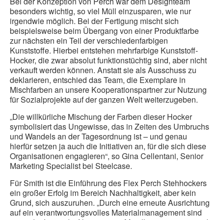
Bei der Konzeption von Perch war dem Designteam
besonders wichtig, so viel Müll einzusparen, wie nur
irgendwie möglich. Bei der Fertigung mischt sich
beispielsweise beim Übergang von einer Produktfarbe
zur nächsten ein Teil der verschiedenfarbigen
Kunststoffe. Hierbei entstehen mehrfarbige Kunststoff-
Hocker, die zwar absolut funktionstüchtig sind, aber nicht
verkauft werden können. Anstatt sie als Ausschuss zu
deklarieren, entschied das Team, die Exemplare in
Mischfarben an unsere Kooperationspartner zur Nutzung
für Sozialprojekte auf der ganzen Welt weiterzugeben.
„Die willkürliche Mischung der Farben dieser Hocker
symbolisiert das Ungewisse, das in Zeiten des Umbruchs
und Wandels an der Tagesordnung ist – und genau
hierfür setzen ja auch die Initiativen an, für die sich diese
Organisationen engagieren“, so Gina Cellentani, Senior
Marketing Specialist bei Steelcase.
Für Smith ist die Einführung des Flex Perch Stehhockers
ein großer Erfolg im Bereich Nachhaltigkeit, aber kein
Grund, sich auszuruhen. „Durch eine erneute Ausrichtung
auf ein verantwortungsvolles Materialmanagement sind