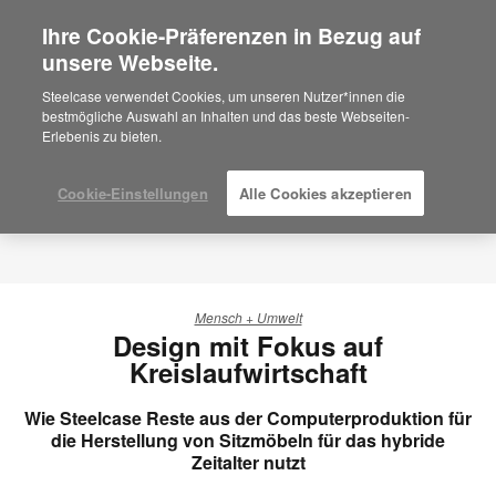
Ihre Cookie-Präferenzen in Bezug auf
×
Are you in United States?
unsere Webseite.
Would you like to see Products we sell in
Steelcase verwendet Cookies, um unseren Nutzer*innen die
your region?
bestmögliche Auswahl an Inhalten und das beste Webseiten-
Erlebenis zu bieten.
Americas
English
Español
Cookie-Einstellungen
Alle Cookies akzeptieren
Mensch + Umwelt
Design mit Fokus auf
Kreislaufwirtschaft
Wie Steelcase Reste aus der Computerproduktion für
die Herstellung von Sitzmöbeln für das hybride
Zeitalter nutzt