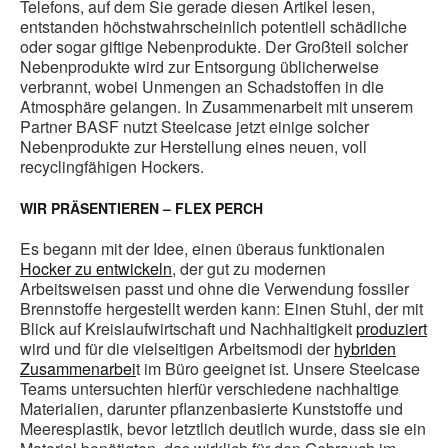
Telefons, auf dem Sie gerade diesen Artikel lesen,
entstanden höchstwahrscheinlich potentiell schädliche
oder sogar giftige Nebenprodukte. Der Großteil solcher
Nebenprodukte wird zur Entsorgung üblicherweise
verbrannt, wobei Unmengen an Schadstoffen in die
Atmosphäre gelangen. In Zusammenarbeit mit unserem
Partner BASF nutzt Steelcase jetzt einige solcher
Nebenprodukte zur Herstellung eines neuen, voll
recyclingfähigen Hockers.
WIR PRÄSENTIEREN – FLEX PERCH
Es begann mit der Idee, einen überaus funktionalen
Hocker zu entwickeln
, der gut zu modernen
Arbeitsweisen passt und ohne die Verwendung fossiler
Brennstoffe hergestellt werden kann: Einen Stuhl, der mit
Blick auf Kreislaufwirtschaft und Nachhaltigkeit
produziert
wird und für die vielseitigen Arbeitsmodi der
hybriden
Zusammenarbei
t im Büro geeignet ist. Unsere Steelcase
Teams untersuchten hierfür verschiedene nachhaltige
Materialien, darunter pflanzenbasierte Kunststoffe und
Meeresplastik, bevor letztlich deutlich wurde, dass sie ein