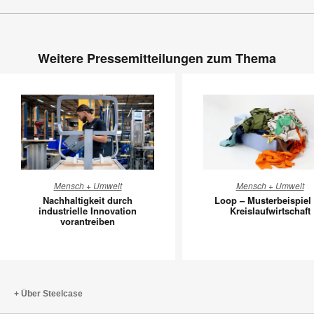
Weitere Pressemitteilungen zum Thema
Nachhaltigkeit
Loop
Mensch + Umwelt
Mensch + Umwelt
durch
–
Nachhaltigkeit durch
Loop – Musterbeispiel 
industrielle
Musterbe
industrielle Innovation
Kreislaufwirtschaft
vorantreiben
Innovation
für
vorantreiben
Kreislauf
Über Steelcase