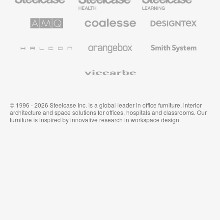
sanidad
educación
de
de
AMQ
Mobiliario
Textiles
Steelcase
Steelcase
Solutions
premium
de
de
Designtex
Coalesse
Halcon
Orangebox
Smith
System
Viccarbe
© 1996 - 2026 Steelcase Inc. is a global leader in office furniture, interior
architecture and space solutions for offices, hospitals and classrooms. Our
furniture is inspired by innovative research in workspace design.