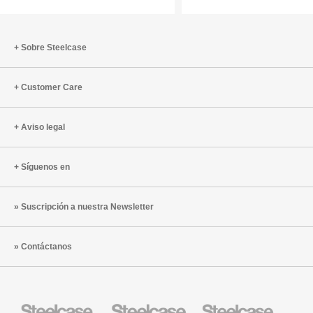
mediada
por
pantalla
Sobre Steelcase
Customer Care
Aviso legal
Síguenos en
Suscripción a nuestra Newsletter
Contáctanos
Mobiliario
Mobiliario
Mobiliario
Steelcase
para
para