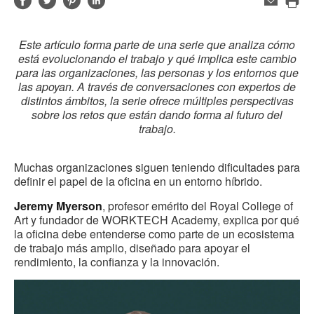
Compartir
Compartir
Compartir
Compartir
Correo
electrónico
Imp
en
en
en
en
est
Facebook
Twitter
Pinterest
Linked-
Este artículo forma parte de una serie que analiza cómo
pág
in
está evolucionando el trabajo y qué implica este cambio
para las organizaciones, las personas y los entornos que
las apoyan. A través de conversaciones con expertos de
distintos ámbitos, la serie ofrece múltiples perspectivas
sobre los retos que están dando forma al futuro del
trabajo.
Muchas organizaciones siguen teniendo dificultades para
definir el papel de la oficina en un entorno híbrido.
Jeremy Myerson
, profesor emérito del Royal College of
Art y fundador de WORKTECH Academy, explica por qué
la oficina debe entenderse como parte de un ecosistema
de trabajo más amplio, diseñado para apoyar el
rendimiento, la confianza y la innovación.