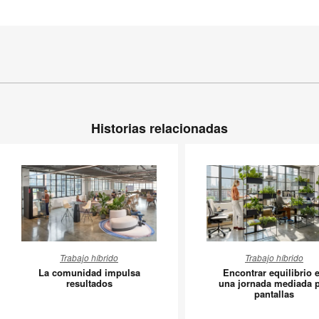
Historias relacionadas
La
Encontra
Trabajo híbrido
Trabajo híbrido
comunidad
equilibri
La comunidad impulsa
Encontrar equilibrio 
impulsa
en
resultados
una jornada mediada 
pantallas
resultados
una
jornada