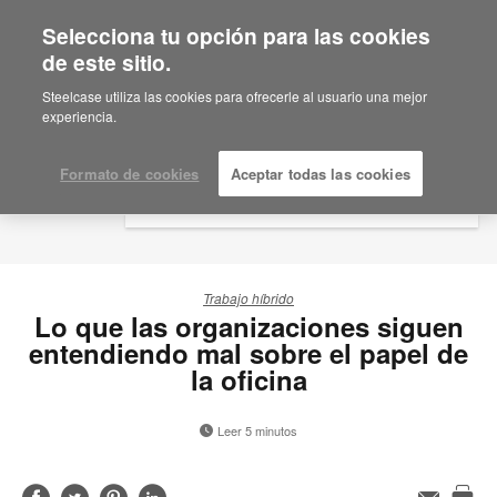
Selecciona tu opción para las cookies
×
Are you in United States?
de este sitio.
Would you like to see Products we sell in
Steelcase utiliza las cookies para ofrecerle al usuario una mejor
your region?
experiencia.
Americas
English
Formato de cookies
Aceptar todas las cookies
Español
Trabajo híbrido
Lo que las organizaciones siguen
entendiendo mal sobre el papel de
la oficina
Leer 5 minutos