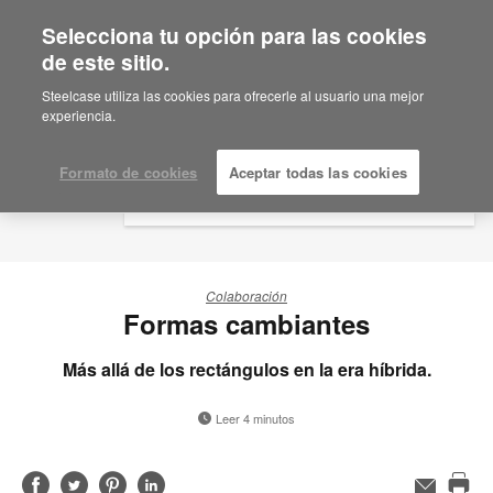
Selecciona tu opción para las cookies
×
Are you in United States?
de este sitio.
Would you like to see Products we sell in
Steelcase utiliza las cookies para ofrecerle al usuario una mejor
your region?
experiencia.
Americas
English
Formato de cookies
Aceptar todas las cookies
Español
Colaboración
Formas cambiantes
Más allá de los rectángulos en la era híbrida.
Leer 4 minutos
Compartir
Compartir
Compartir
Compartir
Correo