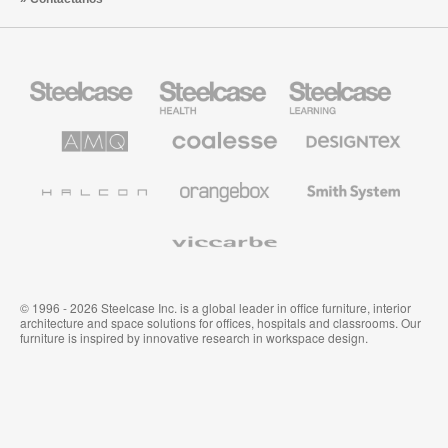
Mobiliario
Mobiliario
Mobiliario
Steelcase
para
para
sanidad
educación
de
de
AMQ
Mobiliario
Textiles
Steelcase
Steelcase
Solutions
premium
de
de
Designtex
Coalesse
Halcon
Orangebox
Smith
System
Viccarbe
© 1996 - 2026 Steelcase Inc. is a global leader in office furniture, interior
architecture and space solutions for offices, hospitals and classrooms. Our
furniture is inspired by innovative research in workspace design.