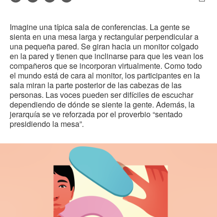
electrónico
Imp
en
en
en
en
est
Facebook
Twitter
Pinterest
Linked-
Imagine una típica sala de conferencias. La gente se
pág
in
sienta en una mesa larga y rectangular perpendicular a
una pequeña pared. Se giran hacia un monitor colgado
en la pared y tienen que inclinarse para que les vean los
compañeros que se incorporan virtualmente. Como todo
el mundo está de cara al monitor, los participantes en la
sala miran la parte posterior de las cabezas de las
personas. Las voces pueden ser difíciles de escuchar
dependiendo de dónde se siente la gente. Además, la
jerarquía se ve reforzada por el proverbio “sentado
presidiendo la mesa”.