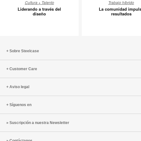
Cultura + Talento
Trabajo híbrido
a
comunid
Liderando a través del
La comunidad impul
través
impulsa
diseño
resultados
del
resultad
diseño
Sobre Steelcase
Customer Care
Aviso legal
Síguenos en
Suscripción a nuestra Newsletter
Contáctanos