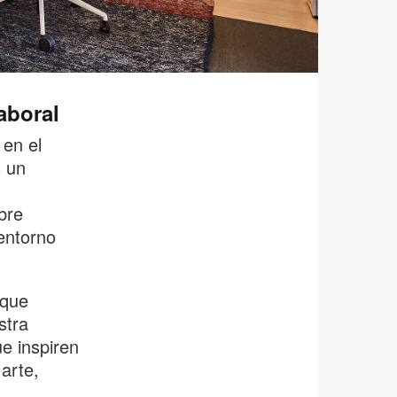
aboral
en el
s un
bre
entorno
 que
stra
e inspiren
arte,