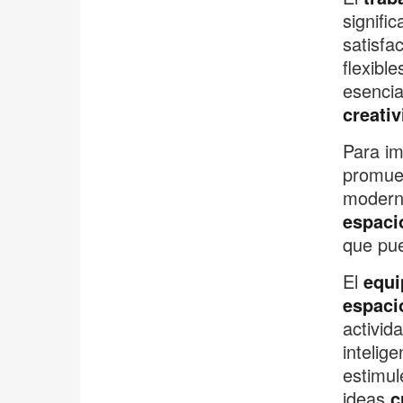
signifi
satisfa
flexibl
esencia
creativ
Para im
promuev
modern
espaci
que pu
El
equi
espaci
activid
intelig
estimul
ideas
c