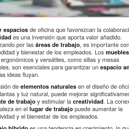
r espacios
de oficina que favorezcan la colaboraci
idad
es una inversión que aporta valor añadido.
ando por las
áreas de trabajo
, es importante con
didad y bienestar de los empleados. Los
muebles
ergonómicos y versátiles, como sillas y mesas
les, son esenciales para garantizar un
espacio a
as ideas fluyan.
usión de
elementos naturales
en el diseño de ofic
antas y luz natural, puede mejorar significativamen
te de trabajo
y estimular la
creatividad
. La cone
raleza en el
lugar de trabajo
puede aumentar la
ividad y el bienestar de los empleados.
ajo híbrido
es una tendencia en crecimiento, lo qu