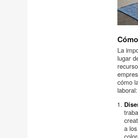
Cómo 
La imp
lugar d
recurso
empresa
cómo la
laboral:
Dise
traba
creat
a los
color