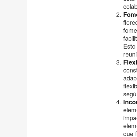
colab
Fome
flor
fomen
facil
Esto
reuni
Flex
const
adapt
flex
segú
Inco
eleme
impac
elem
que f