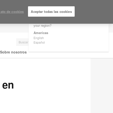
×
Are you in United States?
ato de cookies
Aceptar todas las cookies
Would you like to see Products we sell in
your region?
LOGIN / REGISTRARSE
Americas
English
Español
Sobre nosotros
 en