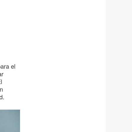
ara el
ar
l
n
d.