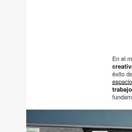
En el m
creati
éxito d
espacio
trabaj
fundame