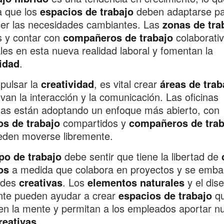
ca que los
espacios de trabajo
deben adaptarse p
cer las necesidades cambiantes. Las
zonas de tra
es y contar con
compañeros de trabajo
colaborati
les en esta nueva realidad laboral y fomentan la
idad
.
pulsar la
creatividad
, es vital crear
áreas de trab
an la interacción y la comunicación. Las oficinas
as están adoptando un enfoque más abierto, con
os de trabajo
compartidos y
compañeros de trab
eden moverse libremente.
po de trabajo
debe sentir que tiene la libertad de
os
a medida que colabora en proyectos y se emba
ades
creativas
. Los
elementos naturales
y el dis
ente pueden ayudar a crear
espacios de trabajo
q
en la mente y permitan a los empleados aportar n
reativas
.