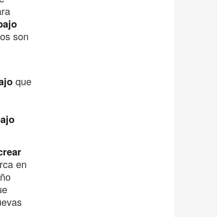
ara
bajo
vos son
ajo
que
ajo
crear
rca en
eño
ue
uevas