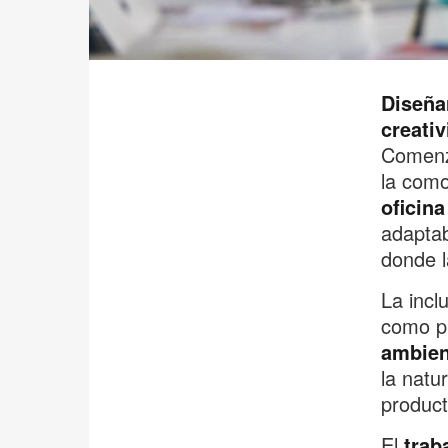
Diseña
creativ
Comenz
la como
oficina
adaptab
donde l
La incl
como pl
ambien
la natu
product
El
trab