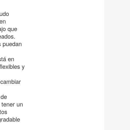
nudo
den
ajo que
leados.
s puedan
tá en
lexibles y
 cambiar
 de
 tener un
tos
gradable