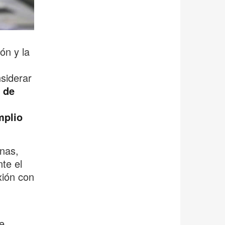
ón y la
siderar
 de
mplio
inas,
te el
xión con
e