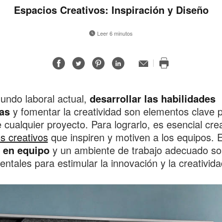
Espacios Creativos: Inspiración y Diseño
Leer 6 minutos
Compartir
Compartir
Compartir
Compartir
Correo
electrónico
Imprimir
en
en
en
en
esta
Facebook
Twitter
Pinterest
Linked-
página
undo laboral actual,
desarrollar las habilidades
in
vas
y fomentar la creatividad son elementos clave p
e cualquier proyecto. Para lograrlo, es esencial cre
s creativos
que inspiren y motiven a los equipos. E
o en equipo
y un ambiente de trabajo adecuado so
ntales para estimular la innovación y la creativida