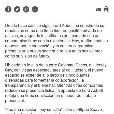
Compartir
Compartir
Compartir
Compartir
Correo
electrónico
Imp
en
en
en
en
est
Facebook
Twitter
Pinterest
Linked-
Desde hace casi un siglo, Lord Abbett ha construido su
pág
in
reputación como una firma líder en gestión privada de
activos, navegando los altibajos del mercado con un
compromiso firme con la excelencia. Hoy, reafirmando su
apuesta por la innovación y la cultura corporativa,
presenta una nueva sede que refleja tanto sus valores
como su visión de futuro.
Ubicado en lo alto de la torre Goldman Sachs, en Jersey
City, con vistas espectaculares al río Hudson, el nuevo
espacio se extiende a lo largo de cinco plantas
diseñadas para fomentar la colaboración, la
transparencia y el bienestar. Mientras otras compañías
reducen su presencia física, la apuesta de Lord Abbett
refleja una firme convicción en el poder del trabajo
presencial.
“Fue una decisión muy sencilla”, afirma Filippo Soave,