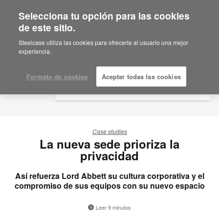
Selecciona tu opción para las cookies
×
Are you in United States?
de este sitio.
Would you like to see Products we sell in
Steelcase utiliza las cookies para ofrecerle al usuario una mejor
your region?
experiencia.
Americas
English
Formato de cookies
Aceptar todas las cookies
Español
Case studies
La nueva sede prioriza la
privacidad
Así refuerza Lord Abbett su cultura corporativa y el
compromiso de sus equipos con su nuevo espacio
Leer 9 minutos