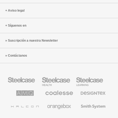
Aviso legal
Síguenos en
Suscripción a nuestra Newsletter
Contáctanos
Mobiliario
Mobiliario
Mobiliario
Steelcase
para
para
sanidad
educación
de
de
AMQ
Mobiliario
Textiles
Steelcase
Steelcase
Solutions
premium
de
de
Designtex
Coalesse
Halcon
Orangebox
Smith
System
Viccarbe