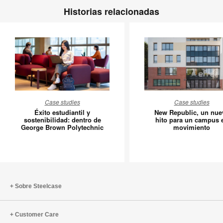
Historias relacionadas
Éxito
New
Case studies
Case studies
estudiantil
Republic
Éxito estudiantil y
New Republic, un nue
y
un
sostenibilidad: dentro de
hito para un campus 
George Brown Polytechnic
movimiento
sostenibilidad:
nuevo
dentro
hito
de
para
George
un
Brown
campus
Polytechnic
en
Sobre Steelcase
movimie
Customer Care