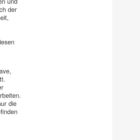
en und
ch der
it,
diesen
ave,
t.
er
rbeiten.
ur die
efinden