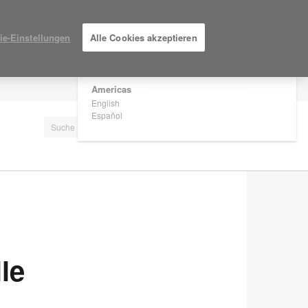
×
Are you in United States?
ie-Einstellungen
Alle Cookies akzeptieren
Would you like to see Products we sell in
your region?
Americas
EINLOGGEN / ANMELDEN
English
Español
le