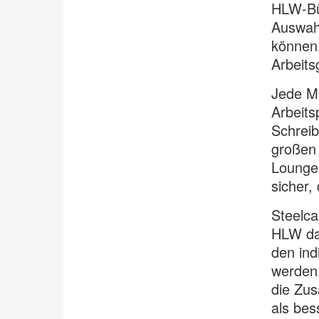
HLW-Bür
Auswahl
können,
Arbeits
Jede Mi
Arbeits
Schreib
großen
Lounges
sicher,
Steelca
HLW dar
den ind
werden.
die Zus
als bes