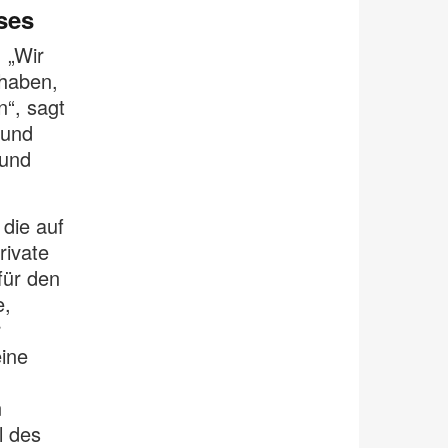
ses
 „Wir
 haben,
n“, sagt
 und
 und
 die auf
rivate
für den
e,
r
ine
n
l des