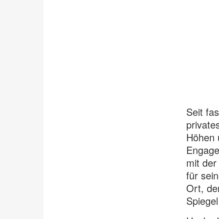
Seit fa
private
Höhen u
Engage
mit der
für sei
Ort, de
Spiegel