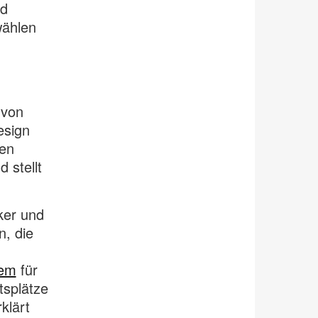
nd
wählen
 von
esign
en
 stellt
ker und
, die
tem
für
tsplätze
klärt