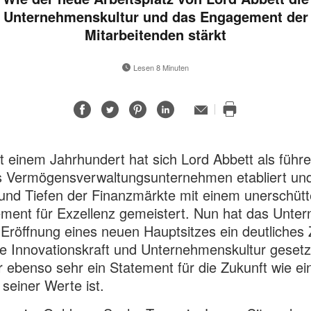
Unternehmenskultur und das Engagement der
Mitarbeitenden stärkt
Lesen 8 Minuten
Auf
Auf
Auf
Auf
E-
Mail-
Diese
Facebook
Twitter
Pinterest
LinkedIn
Adresse
Seite
teilen
teilen
teilen
teilen
drucken
st einem Jahrhundert hat sich Lord Abbett als führ
s Vermögensverwaltungsunternehmen etabliert und
nd Tiefen der Finanzmärkte mit einem unerschütt
ment für Exzellenz gemeistert. Nun hat das Unte
 Eröffnung eines neuen Hauptsitzes ein deutliches
ne Innovationskraft und Unternehmenskultur gesetz
r ebenso sehr ein Statement für die Zukunft wie ei
 seiner Werte ist.