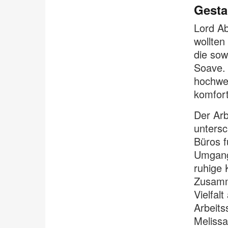
Gesta
Lord Ab
wollten
die sow
Soave.
hochwe
komfort
Der Arb
untersc
Büros f
Umgang 
ruhige 
Zusamme
Vielfal
Arbeits
Melissa