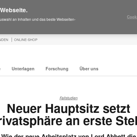
 Webseite.
Cook
uswahl an Inhalten und das beste Webseiten-
NDEN
ONLINE-SHOP
e
Unterlagen
Forschung
Über uns
Fallstudien
Neuer Hauptsitz setzt
rivatsphäre an erste Stel
Wie der neue Arbeitsplatz von Lord Abbett die