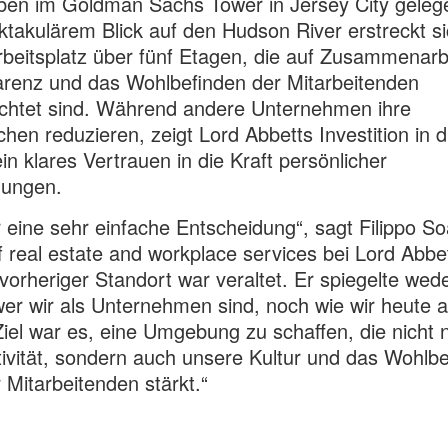
ben im Goldman Sachs Tower in Jersey City geleg
ktakulärem Blick auf den Hudson River erstreckt si
beitsplatz über fünf Etagen, die auf Zusammenarbe
renz und das Wohlbefinden der Mitarbeitenden
chtet sind. Während andere Unternehmen ihre
chen reduzieren, zeigt Lord Abbetts Investition in 
n klares Vertrauen in die Kraft persönlicher
ungen.
 eine sehr einfache Entscheidung“, sagt Filippo So
 real estate and workplace services bei Lord Abbet
vorheriger Standort war veraltet. Er spiegelte wed
wer wir als Unternehmen sind, noch wie wir heute a
iel war es, eine Umgebung zu schaffen, die nicht n
ivität, sondern auch unsere Kultur und das Wohlb
 Mitarbeitenden stärkt.“