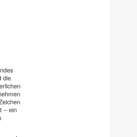
endes
 die
erlichen
rnehmen
 Zeichen
t – ein
n