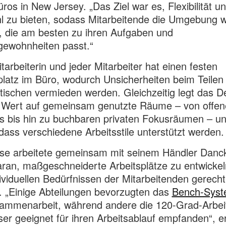
os in New Jersey. „Das Ziel war es, Flexibilität u
 zu bieten, sodass Mitarbeitende die Umgebung 
 die am besten zu ihren Aufgaben und
gewohnheiten passt.“
tarbeiterin und jeder Mitarbeiter hat einen festen
platz im Büro, wodurch Unsicherheiten beim Teilen
tischen vermieden werden. Gleichzeitig legt das D
 Wert auf gemeinsam genutzte Räume – von offen
 bis hin zu buchbaren privaten Fokusräumen – und
 dass verschiedene Arbeitsstile unterstützt werden.
se arbeitete gemeinsam mit seinem Händler Danc
an, maßgeschneiderte Arbeitsplätze zu entwickeln
ividuellen Bedürfnissen der Mitarbeitenden gerecht
 „Einige Abteilungen bevorzugten das
Bench-Sys
ammenarbeit, während andere die 120-Grad-Arbei
ser geeignet für ihren Arbeitsablauf empfanden“, er