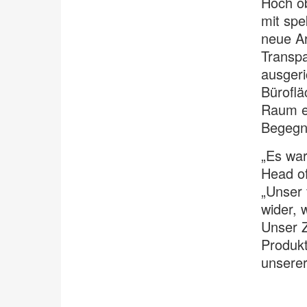
Hoch o
mit spe
neue Ar
Transpa
ausgeri
Büroflä
Raum ei
Begegn
„Es war
Head of
„Unser 
wider, 
Unser Z
Produkt
unserer