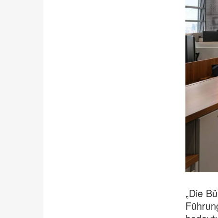
„Die Bü
Führun