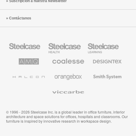
Suscripción a nuestra Newsletter
Contáctanos
Mobiliario
Mobiliario
Mobiliario
Steelcase
para
para
sanidad
educación
de
de
AMQ
Mobiliario
Textiles
Steelcase
Steelcase
Solutions
premium
de
de
Designtex
Coalesse
Halcon
Orangebox
Smith
System
Viccarbe
© 1996 - 2026 Steelcase Inc. is a global leader in office furniture, interior
architecture and space solutions for offices, hospitals and classrooms. Our
furniture is inspired by innovative research in workspace design.