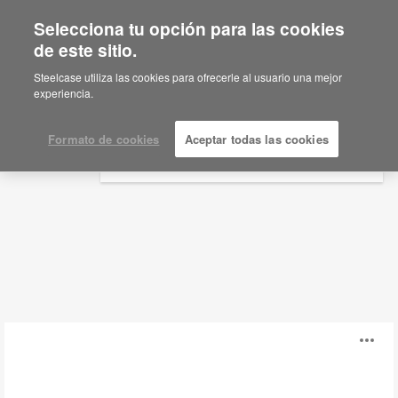
Selecciona tu opción para las cookies
×
Are you in United States?
de este sitio.
Mesas + Bench
Would you like to see Products we sell in
Steelcase utiliza las cookies para ofrecerle al usuario una mejor
your region?
experiencia.
Filtros
Americas
English
Formato de cookies
Aceptar todas las cookies
Español
Mesa
Ab
Ology
i