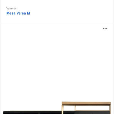
Vanerum
Mesa Versa M
Qadro
Ab
i