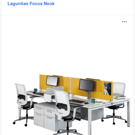
Lagunitas Focus Nook
FrameFour
Ab
Bench
i