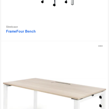
Steelcase
FrameFour Bench
Mesa
Ab
FrameFour
i