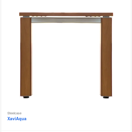
Steelcase
XaviAqua