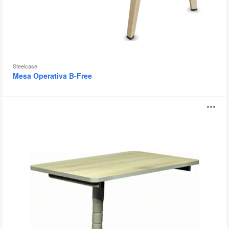
Steelcase
Mesa Operativa B-Free
Mesas
Ab
Opti+
i