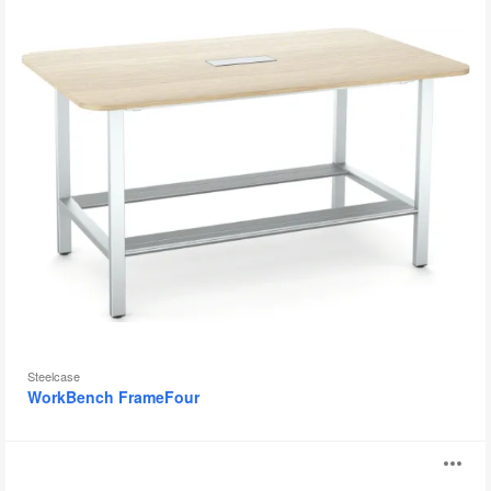
Steelcase
WorkBench FrameFour
Colección
Ab
Flex