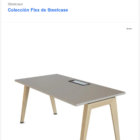
Steelcase
Colección Flex de Steelcase
Mesa
Ab
Operativa
B-
i
Free