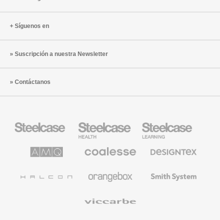
Síguenos en
Suscripción a nuestra Newsletter
Contáctanos
Mobiliario
Mobiliario
Mobiliario
Steelcase
para
para
sanidad
educación
de
de
AMQ
Mobiliario
Textiles
Steelcase
Steelcase
Solutions
premium
de
de
Designtex
Coalesse
Halcon
Orangebox
Smith
System
Viccarbe