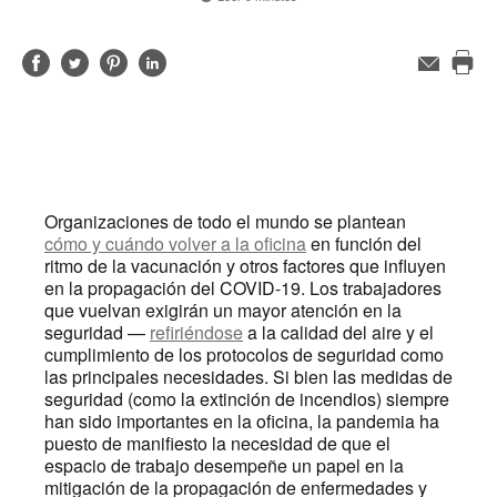
Compartir
Compartir
Compartir
Compartir
Correo
electrónico
Imp
en
en
en
en
est
Facebook
Twitter
Pinterest
Linked-
pág
in
Organizaciones de todo el mundo se plantean
cómo y cuándo volver a la oficina
en función del
ritmo de la vacunación y otros factores que influyen
en la propagación del COVID-19. Los trabajadores
que vuelvan exigirán un mayor atención en la
seguridad —
refiriéndose
a la calidad del aire y el
cumplimiento de los protocolos de seguridad como
las principales necesidades. Si bien las medidas de
seguridad (como la extinción de incendios) siempre
han sido importantes en la oficina, la pandemia ha
puesto de manifiesto la necesidad de que el
espacio de trabajo desempeñe un papel en la
mitigación de la propagación de enfermedades y