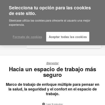
Selecciona tu opción para las cookies
×
Are you in United States?
de este sitio.
Would you like to see Products we sell in
Steelcase utiliza las cookies para ofrecerle al usuario una mejor
your region?
experiencia.
Americas
English
Formato de cookies
Aceptar todas las cookies
Español
Bienestar
Hacia un espacio de trabajo más
seguro
Marco de trabajo de enfoque múltiple para pensar en
la salud, la seguridad y el confort en el espacio de
trabajo.
Leer 9 minutos