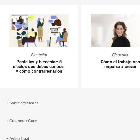
Pantallas
Cómo
Bienestar
Bienestar
y
el
Pantallas y bienestar: 5
Cómo el trabajo nos
bienestar:
trabajo
efectos que debes conocer
impulsa a crecer
y cómo contrarrestarlos
5
nos
efectos
impulsa
que
a
debes
crecer
conocer
Sobre Steelcase
y
cómo
Customer Care
contrarrestarlos
Aviso legal