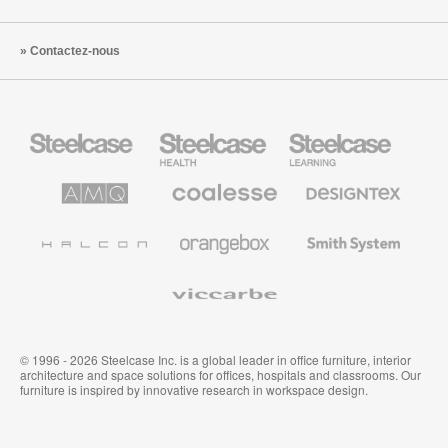
Contactez-nous
Steelcase
Steelcase
Steelcase
Health
Mobilier
pour
le
AMQ
Coalesse
Designtex
secteur
Solutions
Mobilier
Textiles
de
de
et
l’Education
Bureau
Revêtements
Halcon
Orangebox
Smith
Premium
Muraux
System
Viccarbe
© 1996 - 2026 Steelcase Inc. is a global leader in office furniture, interior
architecture and space solutions for offices, hospitals and classrooms. Our
furniture is inspired by innovative research in workspace design.