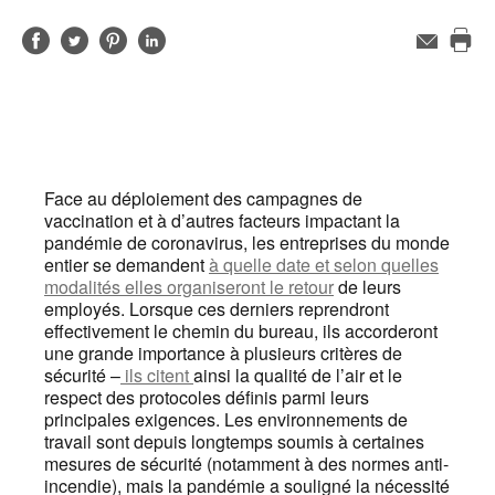
Partager
Partager
Partager
Partager
Adresse
de
Imp
sur
sur
sur
sur
contact
cet
Facebook
Twitter
Pinterest
LinkedIn
pag
Face au déploiement des campagnes de
vaccination et à d’autres facteurs impactant la
pandémie de coronavirus, les entreprises du monde
entier se demandent
à quelle date et selon quelles
modalités elles organiseront le retour
de leurs
employés. Lorsque ces derniers reprendront
effectivement le chemin du bureau, ils accorderont
une grande importance à plusieurs critères de
sécurité –
ils citent
ainsi la qualité de l’air et le
respect des protocoles définis parmi leurs
principales exigences. Les environnements de
travail sont depuis longtemps soumis à certaines
mesures de sécurité (notamment à des normes anti-
incendie), mais la pandémie a souligné la nécessité