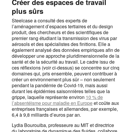
Créer des espaces de travail
de
plus sûrs
l'i
Steelcase a consulté des experts de
l’aménagement d’espaces tertiaires et du design
produit, des chercheurs et des scientifiques de
premier rang étudiant la transmission des virus par
aérosols et des spécialistes des finitions. Elle a
également analysé des données empiriques afin de
développer une approche pluridimensionnelle de la
santé et de la sécurité au travail. Le cadre issu de
ces réflexions (voir ci-dessus) se concentre sur cinq
domaines qui, pris ensemble, peuvent contribuer à
créer un environnement plus sûr – non seulement
pendant la pandémie de Covid-19, mais aussi
durant les épidémies saisonnières telles que la
grippe, laquelle représente environ
10 % de
l’absentéisme pour maladie en Europe
et coûte aux
entreprises françaises et allemandes, par exemple,
6,4 à 9,8 milliards d’euros par an.
Lydia Bourouiba, professeure au MIT et directrice
du laboratoire de dynamique des fluides, collabore