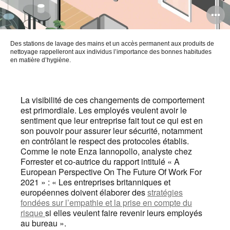
O
l'
Des stations de lavage des mains et un accès permanent aux produits de
b
nettoyage rappelleront aux individus l’importance des bonnes habitudes
en matière d’hygiène.
d
l
La visibilité de ces changements de comportement
est primordiale. Les employés veulent avoir le
sentiment que leur entreprise fait tout ce qui est en
son pouvoir pour assurer leur sécurité, notamment
en contrôlant le respect des protocoles établis.
Comme le note Enza Iannopollo, analyste chez
Forrester et co-autrice du rapport intitulé « A
European Perspective On The Future Of Work For
2021 » : « Les entreprises britanniques et
européennes doivent élaborer des
stratégies
fondées sur l’empathie et la prise en compte du
risque
si elles veulent faire revenir leurs employés
au bureau ».