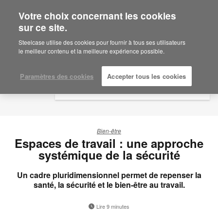
Votre choix concernant les cookies
×
Are you in United States?
sur ce site.
Would you like to see Products we sell in
Steelcase utilise des cookies pour fournir à tous ses utilisateurs
your region?
le meilleur contenu et la meilleure expérience possible.
Americas
English
Paramètres des cookies
Accepter tous les cookies
Español
Bien-être
Espaces de travail : une approche
systémique de la sécurité
Un cadre pluridimensionnel permet de repenser la
santé, la sécurité et le bien-être au travail.
Lire 9 minutes