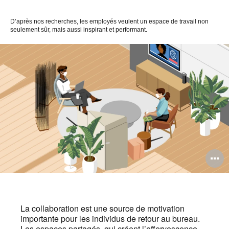
D’après nos recherches, les employés veulent un espace de travail non
seulement sûr, mais aussi inspirant et performant.
O
l'
b
La collaboration est une source de motivation
d
importante pour les individus de retour au bureau.
Les espaces partagés, qui créent l’effervescence