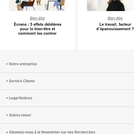
Écrans
Le
Bien-être
Bien-être
:
travail,
Écrans : 5 effets délétères
Le travail, facteur
5
facteur
pour le bien-être et
d’épanouissement ?
comment les contrer
effets
d’épano
délétères
?
pour
le
bien-
Notre entreprise
être
et
Service Clients
comment
les
contrer
Legal Notices
Suivez-nous!
Abonnez-vous à la Newsletter sur nos Recherches