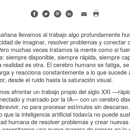
Compartir
Compartir
Compartir
Compartir
Correo
electrónico
Imprimir
en
en
en
en
esta
Facebook
Twitter
Pinterest
Linked-
página
añana llevamos al trabajo algo profundamente h
in
cidad de imaginar, resolver problemas y conectar 
Pero muchas veces tratamos la mente como si fue
: siempre disponible, siempre rápida, siempre ca
 realidad es otra. El cerebro humano se fatiga, se
rga y reacciona constantemente a lo que sucede 
or, desde el ruido hasta la saturación visual.
mos afrontar un trabajo propio del siglo XXI —rápi
nectado y marcado por la IA— con un cerebro dis
brevivir, no para procesar estímulos sin descanso
 que la inteligencia artificial todavía no puede susti
ad humana de resolver problemas y crear nuevas 
 necesitamos una nueva manera de pensar en la 