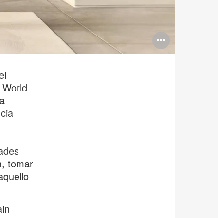
Abrir
imagen
el
l World
na
ncia
l
dades
n, tomar
aquello
ain