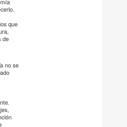
omía
cerlo.
ios que
ura,
s de
Ya no se
ñado
nte.
jes,
nción
e