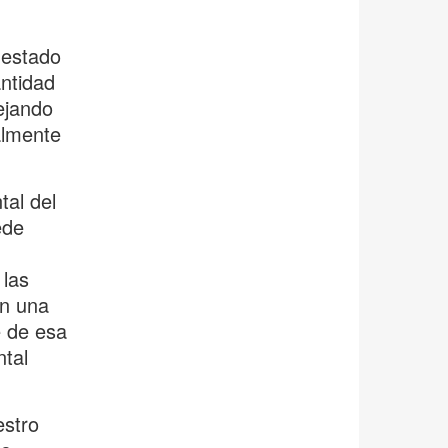
 estado
ntidad
dejando
almente
al del
ede
 las
en una
e de esa
tal
estro