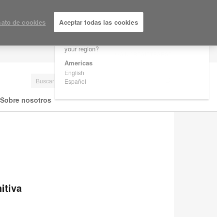
×
Are you in United States?
ato de cookies
Aceptar todas las cookies
Would you like to see Products we sell in
your region?
LOGIN / REGISTRARSE
Americas
English
Español
Sobre nosotros
itiva