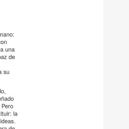
umano:
con
ra una
paz de
a su
do,
eñado
. Pero
tuir: la
ideas.
era de