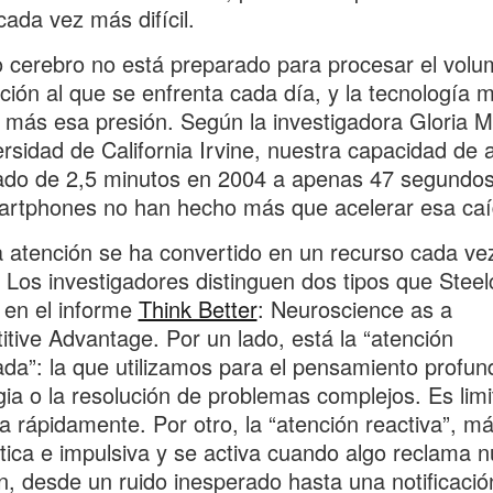
cada vez más difícil.
 cerebro no está preparado para procesar el vol
ción al que se enfrenta cada día, y la tecnología mu
 más esa presión. Según la investigadora Gloria M
ersidad de California Irvine, nuestra capacidad de 
ado de 2,5 minutos en 2004 a apenas 47 segundos
artphones no han hecho más que acelerar esa caí
 atención se ha convertido en un recurso cada v
. Los investigadores distinguen dos tipos que Stee
 en el informe
Think Better
: Neuroscience as a
tive Advantage. Por un lado, está la “atención
ada”: la que utilizamos para el pensamiento profund
gia o la resolución de problemas complejos. Es lim
a rápidamente. Por otro, la “atención reactiva”, m
ica e impulsiva y se activa cuando algo reclama n
n, desde un ruido inesperado hasta una notificació