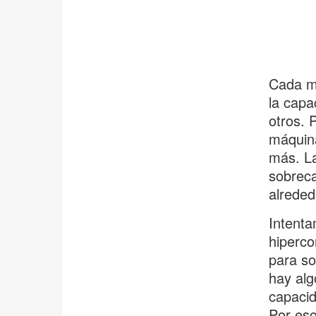
Cada m
la capa
otros. 
máquina
más. La
sobreca
alreded
Intenta
hiperco
para so
hay algo
capacid
Por eso