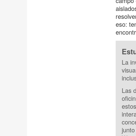
campo d
aislado
resolve
eso: te
encontr
Est
La in
visua
inclu
Las d
ofici
estos
inter
conce
junto