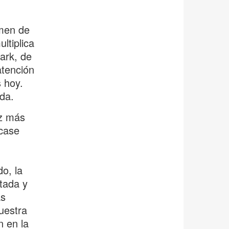
umen de
ltiplica
ark, de
atención
 hoy.
da.
ez más
lcase
o, la
itada y
ás
uestra
n en la