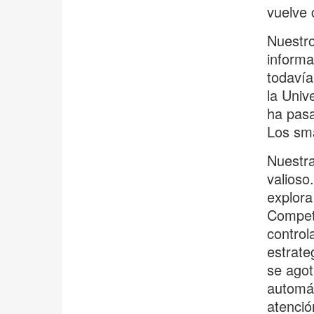
vuelve 
Nuestro
informa
todavía
la Univ
ha pas
Los sm
Nuestra
valioso
explora
Competi
control
estrate
se agot
automát
atenció