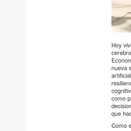
Hoy viv
cerebro
Economi
nueva e
artifici
resilie
cogniti
como pe
decisio
que hac
Como ex