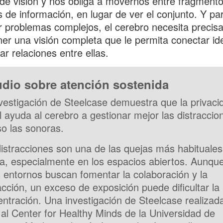
e visión y nos obliga a movernos entre fragment
s de información, en lugar de ver el conjunto. Y pa
r problemas complejos, el cerebro necesita preci
ner una visión completa que le permita conectar id
ar relaciones entre ellas.
udio sobre atención sostenida
vestigación de Steelcase demuestra que la privaci
l ayuda al cerebro a gestionar mejor las distraccio
so las sonoras.
istracciones son una de las quejas más habituales
na, especialmente en los espacios abiertos. Aunqu
 entornos buscan fomentar la colaboración y la
acción, un exceso de exposición puede dificultar la
ntración. Una investigación de Steelcase realizad
 al Center for Healthy Minds de la Universidad de