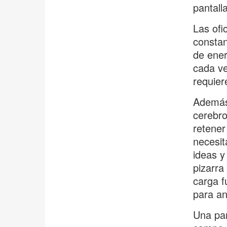
pantalla
Las ofi
constan
de ener
cada ve
requier
Además,
cerebro
retener
necesit
ideas y
pizarra
carga f
para an
Una pan