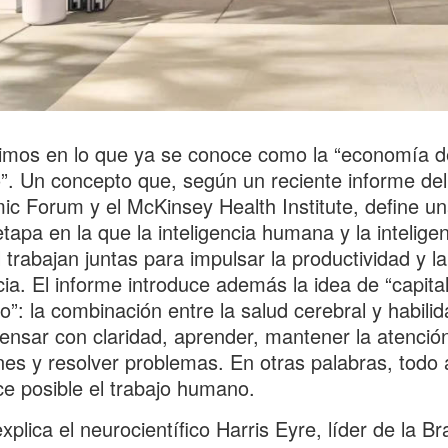
imos en lo que ya se conoce como la “economía d
”. Un concepto que, según un reciente informe de
c Forum y el McKinsey Health Institute, define u
tapa en la que la inteligencia humana y la intelige
al trabajan juntas para impulsar la productividad y la
ncia. El informe introduce además la idea de “capita
vo”: la combinación entre la salud cerebral y habili
nsar con claridad, aprender, mantener la atenció
nes y resolver problemas. En otras palabras, todo 
e posible el trabajo humano.
plica el neurocientífico Harris Eyre, líder de la Br