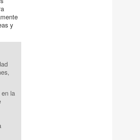
os
ra
samente
eas y
dad
nes,
 en la
e
a