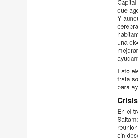
Capital
que ago
Y aunqu
cerebra
habitam
una dis
mejorar
ayudarn
Esto el
trata s
para ay
Crisis
En el t
Saltamo
reunion
sin des