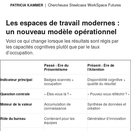
Chercheuse Steelcase WorkSpace Futures
PATRICIA KAMMER
Les espaces de travail modernes :
un nouveau modèle opérationnel
Voici ce qui change lorsque les résultats sont régis par
les capacités cognitives plutôt que par le taux
d’occupation.
Passé : Ère du
Présent : Ère de
Présentéisme
l’Attention
Indicateur principal
Badges scannés +
Disponibilité cognitive +
occupation
qualité du résultat
Question centrale
« Êtes-vous là ? »
« Pouvez-vous réfléchir ? »
Moteur de la valeur
Accumulation de
Synthèse de données et
connaissance
création
Rôle du bureau
Contenant pour les
Générateur d’innovation
équipes