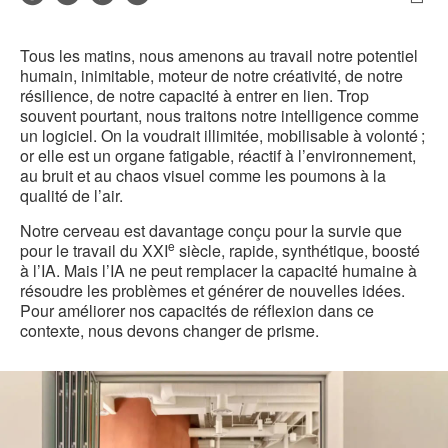
de
Imp
sur
sur
sur
sur
contact
cet
Facebook
Twitter
Pinterest
LinkedIn
Tous les matins, nous amenons au travail notre potentiel
pag
humain, inimitable, moteur de notre créativité, de notre
résilience, de notre capacité à entrer en lien. Trop
souvent pourtant, nous traitons notre intelligence comme
un logiciel. On la voudrait illimitée, mobilisable à volonté ;
or elle est un organe fatigable, réactif à l’environnement,
au bruit et au chaos visuel comme les poumons à la
qualité de l’air.
Notre cerveau est davantage conçu pour la survie que
e
pour le travail du XXI
siècle, rapide, synthétique, boosté
à l’IA. Mais l’IA ne peut remplacer la capacité humaine à
résoudre les problèmes et générer de nouvelles idées.
Pour améliorer nos capacités de réflexion dans ce
contexte, nous devons changer de prisme.