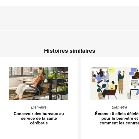
Histoires similaires
Concevoir
Écrans
Bien-être
Bien-être
des
:
Concevoir des bureaux au
Écrans : 5 effets délétè
bureaux
5
service de la santé
pour le bien-être et
cérébrale
comment les contre
au
effets
service
délétère
de
pour