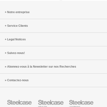
la
le
santé
bien-
Notre entreprise
cérébrale
être
et
Service Clients
commen
les
contrer
Legal Notices
Suivez-nous!
Abonnez-vous à la Newsletter sur nos Recherches
Contactez-nous
Steelcase
Steelcase
Steelcase
Health
Mobilier
pour