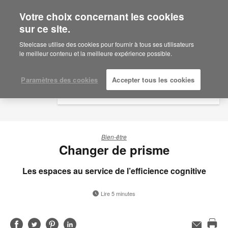
Votre choix concernant les cookies
×
Are you in United States?
sur ce site.
Would you like to see Products we sell in
Steelcase utilise des cookies pour fournir à tous ses utilisateurs
your region?
le meilleur contenu et la meilleure expérience possible.
Americas
English
Paramètres des cookies
Accepter tous les cookies
Español
Bien-être
Changer de prisme
Les espaces au service de l’efficience cognitive
Lire 5 minutes
Partager
Partager
Partager
Partager
Adresse