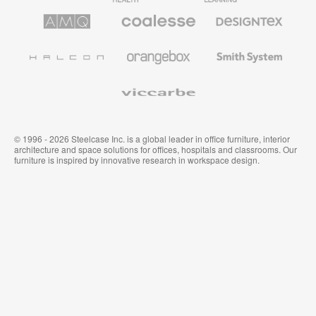
le
AMQ
Coalesse
Designtex
secteur
Solutions
Mobilier
Textiles
de
de
et
l’Education
Bureau
Revêtements
Halcon
Orangebox
Smith
Premium
Muraux
System
Viccarbe
© 1996 - 2026 Steelcase Inc. is a global leader in office furniture, interior
architecture and space solutions for offices, hospitals and classrooms. Our
furniture is inspired by innovative research in workspace design.