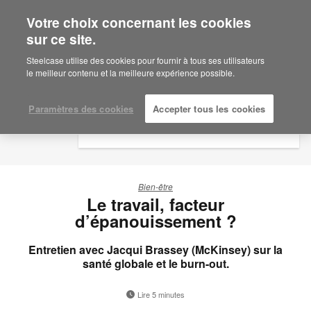
Votre choix concernant les cookies
×
Are you in United States?
sur ce site.
Steelcase utilise des cookies pour fournir à tous ses utilisateurs
Would you like to see Products we sell in
le meilleur contenu et la meilleure expérience possible.
your region?
Americas
Paramètres des cookies
Accepter tous les cookies
English
Español
Bien-être
Le travail, facteur
d’épanouissement ?
Entretien avec Jacqui Brassey (McKinsey) sur la
santé globale et le burn-out.
Lire 5 minutes