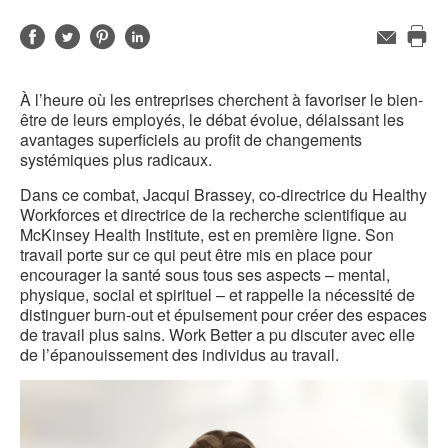
Partager
Partager
Partager
Partager
Adresse
de
Imp
sur
sur
sur
sur
contact
cet
Facebook
Twitter
Pinterest
LinkedIn
À l’heure où les entreprises cherchent à favoriser le bien-
pag
être de leurs employés, le débat évolue, délaissant les
avantages superficiels au profit de changements
systémiques plus radicaux.
Dans ce combat, Jacqui Brassey, co-directrice du Healthy
Workforces et directrice de la recherche scientifique au
McKinsey Health Institute, est en première ligne. Son
travail porte sur ce qui peut être mis en place pour
encourager la santé sous tous ses aspects – mental,
physique, social et spirituel – et rappelle la nécessité de
distinguer burn-out et épuisement pour créer des espaces
de travail plus sains. Work Better a pu discuter avec elle
de l’épanouissement des individus au travail.