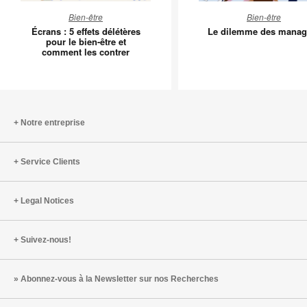
Écrans
Le
Bien-être
Bien-être
:
dilemme
Écrans : 5 effets délétères
Le dilemme des manag
5
des
pour le bien-être et
comment les contrer
effets
manager
délétères
pour
le
bien-
Notre entreprise
être
et
Service Clients
comment
les
contrer
Legal Notices
Suivez-nous!
Abonnez-vous à la Newsletter sur nos Recherches