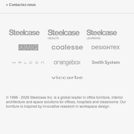
Contactez-nous
Steelcase
Steelcase
Steelcase
Health
Mobilier
pour
le
AMQ
Coalesse
Designtex
secteur
Solutions
Mobilier
Textiles
de
de
et
l’Education
Bureau
Revêtements
Halcon
Orangebox
Smith
Premium
Muraux
System
Viccarbe
© 1996 - 2026 Steelcase Inc. is a global leader in office furniture, interior
architecture and space solutions for offices, hospitals and classrooms. Our
furniture is inspired by innovative research in workspace design.